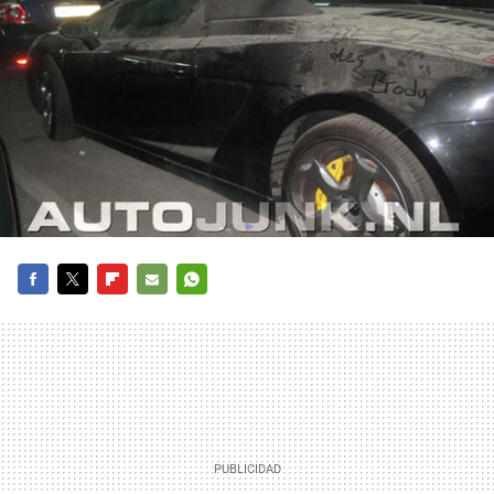
FACEBOOK
TWITTER
FLIPBOARD
E-
WHATSAPP
MAIL