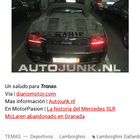
Un saludo para
Tronxo
.
Vía |
diariomotor.com
Mas información |
Autojunk.nl
En MotorPasion |
La historia del Mercedes SLR
McLaren abandonado en Granada
TEMAS
Deportivos
Lamborghini
Lamborghini Gallard