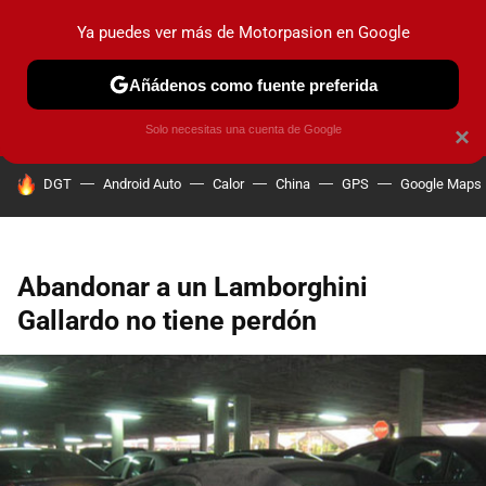
Ya puedes ver más de Motorpasion en Google
PRUEBAS
COCHES ELÉCTRICOS
OBSERVATORIO
F1
Añádenos como fuente preferida
Solo necesitas una cuenta de Google
×
HOY SE HABLA DE
DGT
Android Auto
Calor
China
GPS
Google Maps
Abandonar a un Lamborghini
Gallardo no tiene perdón