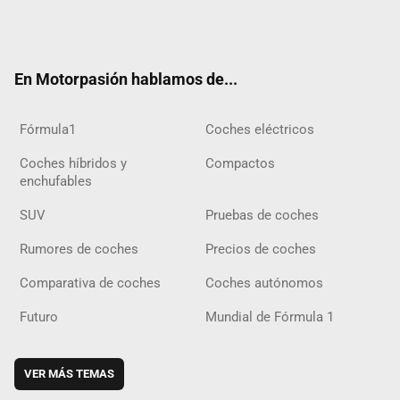
Twit
Fac
Yout
Inst
Tele
RSS
Flip
Tikt
ter
ebo
ube
agra
gra
boar
ok
ok
m
m
d
En Motorpasión hablamos de...
Fórmula1
Coches eléctricos
Coches híbridos y
Compactos
enchufables
SUV
Pruebas de coches
Rumores de coches
Precios de coches
Comparativa de coches
Coches autónomos
Futuro
Mundial de Fórmula 1
VER MÁS TEMAS