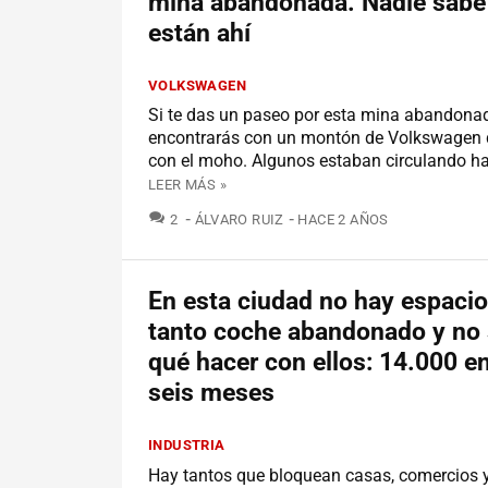
mina abandonada. Nadie sabe
están ahí
VOLKSWAGEN
Si te das un paseo por esta mina abandonad
encontrarás con un montón de Volkswagen 
con el moho. Algunos estaban circulando h
LEER MÁS »
COMENTARIOS
2
ÁLVARO RUIZ
HACE 2 AÑOS
En esta ciudad no hay espacio
tanto coche abandonado y no
qué hacer con ellos: 14.000 e
seis meses
INDUSTRIA
Hay tantos que bloquean casas, comercios y