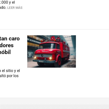
.000 y el
ado.
LEER MÁS
tan caro
adores
nóbil
el sitio y el
ltó por los