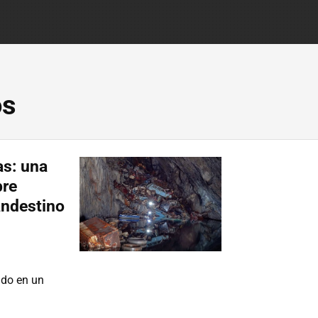
os
as: una
bre
andestino
ado en un