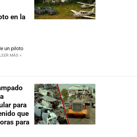
to en la
e un piloto
LEER MÁS »
campado
ha
ular para
enido que
oras para