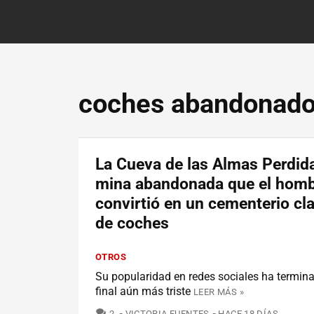
coches abandonad
La Cueva de las Almas Perdid
mina abandonada que el hom
convirtió en un cementerio cl
de coches
OTROS
Su popularidad en redes sociales ha termin
final aún más triste
LEER MÁS »
COMENTARIOS
2
VICTORIA FUENTES
HACE 18 DÍAS