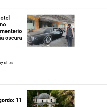
otel
 no
ementerio
ia oscura
y otros
gordo: 11