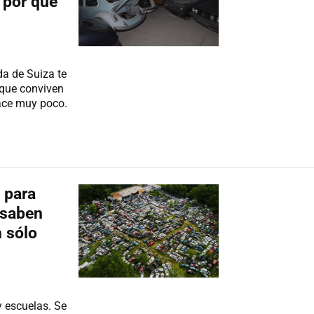
 por qué
a de Suiza te
que conviven
ace muy poco.
 para
 saben
n sólo
 escuelas. Se