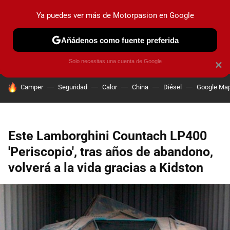
Ya puedes ver más de Motorpasion en Google
PRUEBAS
COCHES ELÉCTRICOS
OBSERVATORIO
F1
Añádenos como fuente preferida
Solo necesitas una cuenta de Google
×
HOY SE HABLA DE
Camper
Seguridad
Calor
China
Diésel
Google Ma
Este Lamborghini Countach LP400
'Periscopio', tras años de abandono,
volverá a la vida gracias a Kidston