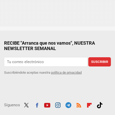
RECIBE "Arranca que nos vamos", NUESTRA
NEWSLETTER SEMANAL
SUSCRIBIR
Suscribiéndote aceptas nuestra
política de privacidad
Síguenos
Twit
Fac
Yout
Inst
Tele
RSS
Flip
Tikt