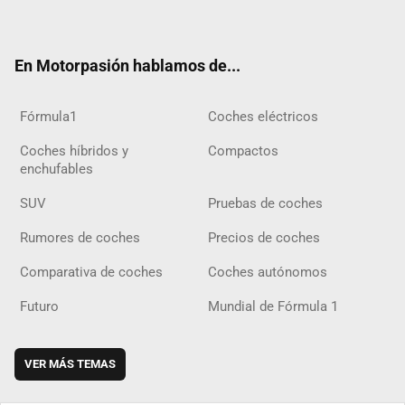
ter
ebo
ube
agra
gra
boar
ok
ok
m
m
d
En Motorpasión hablamos de...
Fórmula1
Coches eléctricos
Coches híbridos y
Compactos
enchufables
SUV
Pruebas de coches
Rumores de coches
Precios de coches
Comparativa de coches
Coches autónomos
Futuro
Mundial de Fórmula 1
VER MÁS TEMAS