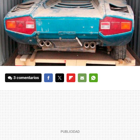
3 comentarios
FACEBOOK
TWITTER
FLIPBOARD
E-
WHATSAPP
MAIL