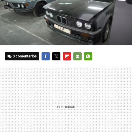
3 comentarios
FACEBOOK
TWITTER
FLIPBOARD
E-
WHATSAPP
MAIL