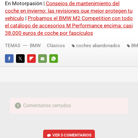
En Motorpasión |
Consejos de mantenimiento del
coche en invierno: las revisiones que mejor protegen tu
vehículo
|
Probamos el BMW M2 Competition con todo
el catálogo de accesorios M Performance encima: casi
38.000 euros de coche por fascículos
TEMAS
BMW
Clásicos
coches abandonados
B
FACEBOOK
TWITTER
FLIPBOARD
E-
WHATSAPP
MAIL
Comentarios cerrados
VER
3 COMENTARIOS