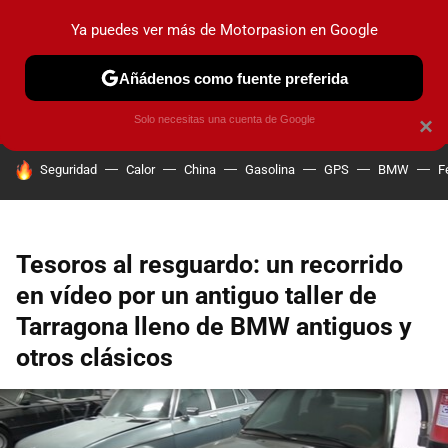
Ya puedes ver más de Motorpasion en Google
PRUEBAS
COCHES ELÉCTRICOS
OBSERVATORIO
F1
Añádenos como fuente preferida
Solo necesitas una cuenta de Google
×
HOY SE HABLA DE
Seguridad
Calor
China
Gasolina
GPS
BMW
F
Tesoros al resguardo: un recorrido
en vídeo por un antiguo taller de
Tarragona lleno de BMW antiguos y
otros clásicos