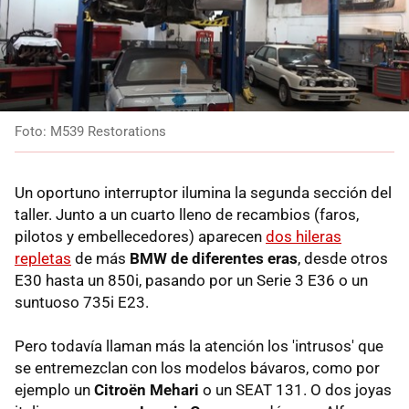
Foto: M539 Restorations
Un oportuno interruptor ilumina la segunda sección del
taller. Junto a un cuarto lleno de recambios (faros,
pilotos y embellecedores) aparecen
dos hileras
repletas
de más
BMW de diferentes eras
, desde otros
E30 hasta un 850i, pasando por un Serie 3 E36 o un
suntuoso 735i E23.
Pero todavía llaman más la atención los 'intrusos' que
se entremezclan con los modelos bávaros, como por
ejemplo un
Citroën Mehari
o un SEAT 131. O dos joyas