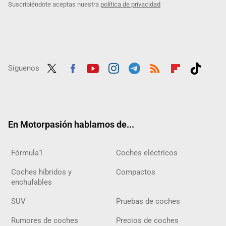
Suscribiéndote aceptas nuestra
política de privacidad
Síguenos
Twit
Fac
Yout
Inst
Tele
RSS
Flip
Tikt
ter
ebo
ube
agra
gra
boar
ok
ok
m
m
d
En Motorpasión hablamos de...
Fórmula1
Coches eléctricos
Coches híbridos y
Compactos
enchufables
SUV
Pruebas de coches
Rumores de coches
Precios de coches