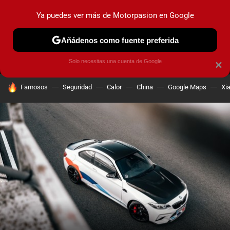
Ya puedes ver más de Motorpasion en Google
MENÚ
NUEVO
Añádenos como fuente preferida
PRUEBAS
COCHES ELÉCTRICOS
OBSERVATORIO
F1
Solo necesitas una cuenta de Google
×
HOY SE HABLA DE
Famosos
Seguridad
Calor
China
Google Maps
Xi