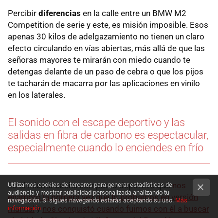
Percibir
diferencias
en la calle entre un BMW M2
Competition de serie y este, es misión imposible. Esos
apenas 30 kilos de adelgazamiento no tienen un claro
efecto circulando en vías abiertas, más allá de que las
señoras mayores te mirarán con miedo cuando te
detengas delante de un paso de cebra o que los pijos
te tacharán de macarra por las aplicaciones en vinilo
en los laterales.
El sonido con el escape deportivo y las
salidas en fibra de carbono es espectacular,
especialmente cuando lo enciendes en frío
Es el mismo coche compacto deportivo que
nos
Utilizamos cookies de terceros para generar estadísticas de
audiencia y mostrar publicidad personalizada analizando tu
enamoró la primera vez que lo probamos en versión
navegación. Si sigues navegando estarás aceptando su uso.
Más
manual
y
nos conquistó cuando fuimos con él a buscar
información