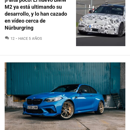
M2 ya está ultimando su
desarrollo, y lo han cazado
en vídeo cerca de
Nürburgring
COMENTARIOS
12
HACE 5 AÑOS