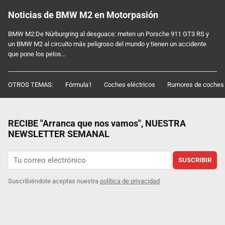
Noticias de BMW M2 en Motorpasión
BMW M2:De Nürburgring al desguace: meten un Porsche 911 GT3 RS y
un BMW M2 al circuito más peligroso del mundo y tienen un accidente
que pone los pelos...
OTROS TEMAS:
Fórmula1
Coches eléctricos
Rumores de coches
RECIBE "Arranca que nos vamos", NUESTRA
NEWSLETTER SEMANAL
SUSCRIBIR
Suscribiéndote aceptas nuestra
política de privacidad