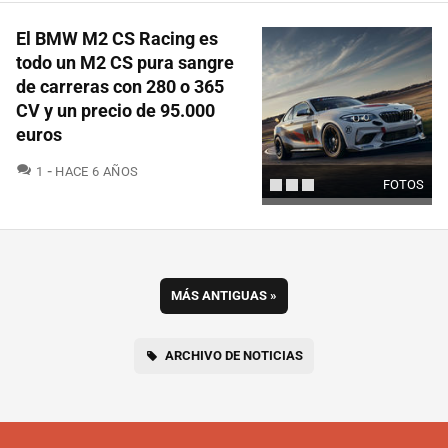
El BMW M2 CS Racing es
todo un M2 CS pura sangre
de carreras con 280 o 365
CV y un precio de 95.000
euros
COMENTARIOS
1
HACE 6 AÑOS
FOTOS
MÁS ANTIGUAS
»
ARCHIVO DE NOTICIAS