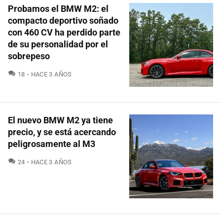
Probamos el BMW M2: el
compacto deportivo soñado
con 460 CV ha perdido parte
de su personalidad por el
sobrepeso
COMENTARIOS
18
HACE 3 AÑOS
El nuevo BMW M2 ya tiene
precio, y se está acercando
peligrosamente al M3
COMENTARIOS
24
HACE 3 AÑOS