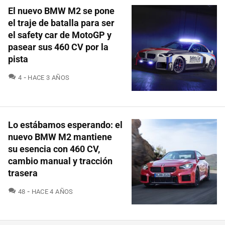
El nuevo BMW M2 se pone
el traje de batalla para ser
el safety car de MotoGP y
pasear sus 460 CV por la
pista
COMENTARIOS
4
HACE 3 AÑOS
Lo estábamos esperando: el
nuevo BMW M2 mantiene
su esencia con 460 CV,
cambio manual y tracción
trasera
COMENTARIOS
48
HACE 4 AÑOS