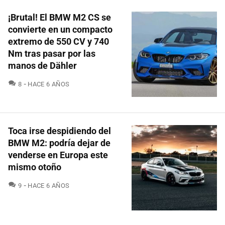
¡Brutal! El BMW M2 CS se
convierte en un compacto
extremo de 550 CV y 740
Nm tras pasar por las
manos de Dähler
COMENTARIOS
8
HACE 6 AÑOS
Toca irse despidiendo del
BMW M2: podría dejar de
venderse en Europa este
mismo otoño
COMENTARIOS
9
HACE 6 AÑOS