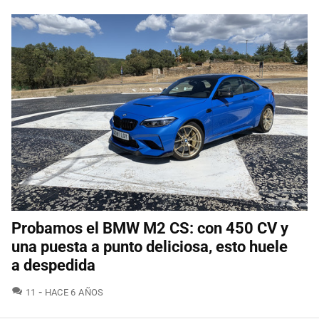
Probamos el BMW M2 CS: con 450 CV y
una puesta a punto deliciosa, esto huele
a despedida
COMENTARIOS
11
HACE 6 AÑOS