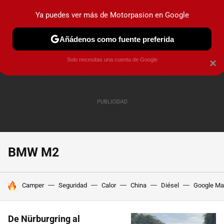
Ya puedes ver más de Motorpasion en Google
PRUEBAS
COCHES ELÉCTRICOS
OBSERVATORIO
F1
Añádenos como fuente preferida
Solo necesitas una cuenta de Google
×
BMW M2
HOY SE HABLA DE
Camper
Seguridad
Calor
China
Diésel
Google M
De Nürburgring al