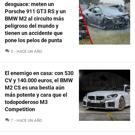
desguace: meten un
Porsche 911 GT3 RS y un
BMW M2 al circuito más
peligroso del mundo y
tienen un accidente que
pone los pelos de punta
COMENTARIOS
5
HACE UN AÑO
El enemigo en casa: con 530
CV y 140.000 euros, el BMW
M2 CS es una bestia aún
más potente y cara que el
todopoderoso M3
Competition
COMENTARIOS
7
HACE UN AÑO