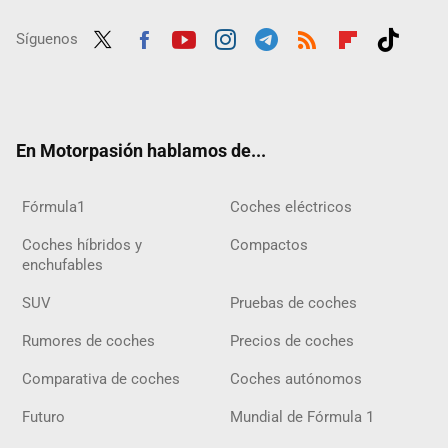
Síguenos
Twit
Fac
Yout
Inst
Tele
RSS
Flip
Tikt
ter
ebo
ube
agra
gra
boar
ok
ok
m
m
d
En Motorpasión hablamos de...
Fórmula1
Coches eléctricos
Coches híbridos y
Compactos
enchufables
SUV
Pruebas de coches
Rumores de coches
Precios de coches
Comparativa de coches
Coches autónomos
Futuro
Mundial de Fórmula 1