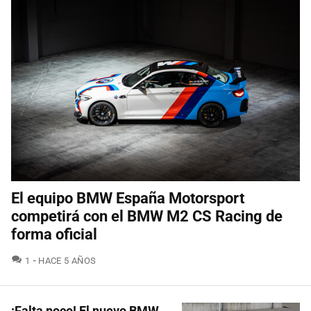
El equipo BMW España Motorsport
competirá con el BMW M2 CS Racing de
forma oficial
COMENTARIOS
1
HACE 5 AÑOS
¡Falta poco! El nuevo BMW