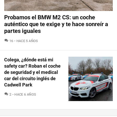
Probamos el BMW M2 CS: un coche
auténtico que te exige y te hace sonreír a
partes iguales
COMENTARIOS
16
HACE 5 AÑOS
Colega, ¿dónde está mi
safety car? Roban el coche
de seguridad y el medical
car del circuito inglés de
Cadwell Park
COMENTARIOS
2
HACE 6 AÑOS