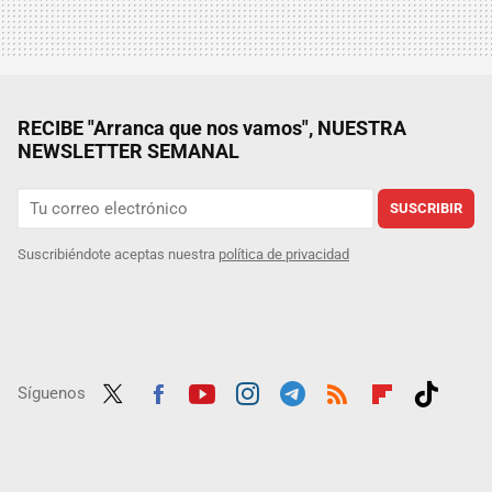
RECIBE "Arranca que nos vamos", NUESTRA
NEWSLETTER SEMANAL
SUSCRIBIR
Suscribiéndote aceptas nuestra
política de privacidad
Síguenos
Twit
Fac
Yout
Inst
Tele
RSS
Flip
Tikt
ter
ebo
ube
agra
gra
boar
ok