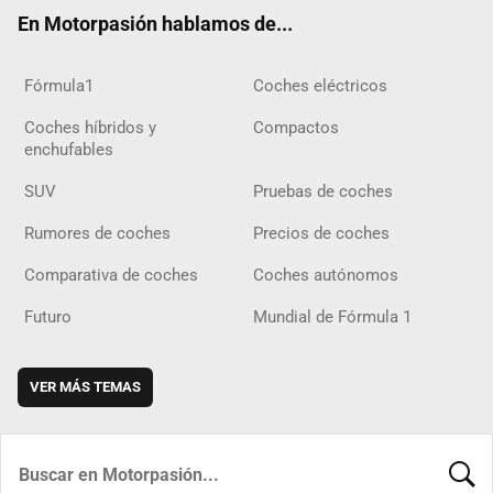
ok
m
m
d
En Motorpasión hablamos de...
Fórmula1
Coches eléctricos
Coches híbridos y
Compactos
enchufables
SUV
Pruebas de coches
Rumores de coches
Precios de coches
Comparativa de coches
Coches autónomos
Futuro
Mundial de Fórmula 1
VER MÁS TEMAS