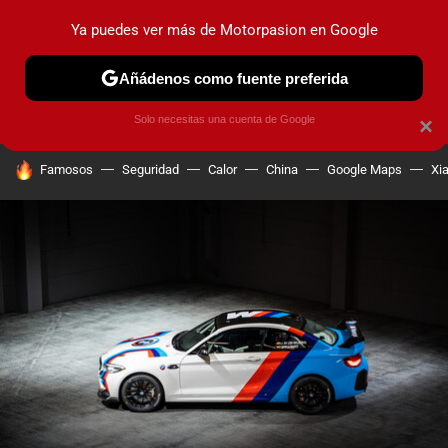
Ya puedes ver más de Motorpasion en Google
PRUEBAS
COCHES ELÉCTRICOS
OBSERVATORIO
F1
Añádenos como fuente preferida
Solo necesitas una cuenta de Google
×
HOY SE HABLA DE
Famosos
Seguridad
Calor
China
Google Maps
Xi