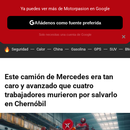
Ya puedes ver más de Motorpasion en Google
PRUEBAS
COCHES ELÉCTRICOS
OBSERVATORIO
F1
Añádenos como fuente preferida
Solo necesitas una cuenta de Google
×
HOY SE HABLA DE
Seguridad
Calor
China
Gasolina
GPS
SUV
B
Este camión de Mercedes era tan
caro y avanzado que cuatro
trabajadores murieron por salvarlo
en Chernóbil