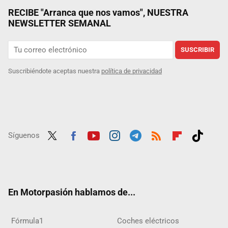
RECIBE "Arranca que nos vamos", NUESTRA
NEWSLETTER SEMANAL
SUSCRIBIR
Suscribiéndote aceptas nuestra
política de privacidad
Síguenos
Twit
Fac
Yout
Inst
Tele
RSS
Flip
Tikt
ter
ebo
ube
agra
gra
boar
ok
ok
m
m
d
En Motorpasión hablamos de...
Fórmula1
Coches eléctricos