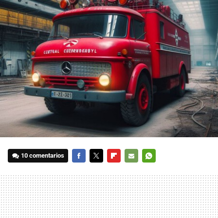
10 comentarios
FACEBOOK
TWITTER
FLIPBOARD
E-
WHATSAPP
MAIL