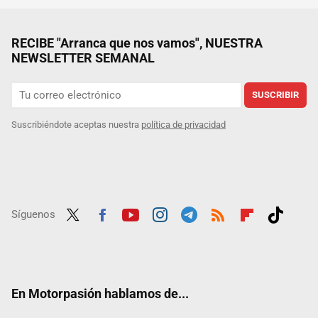
RECIBE "Arranca que nos vamos", NUESTRA
NEWSLETTER SEMANAL
SUSCRIBIR
Suscribiéndote aceptas nuestra
política de privacidad
Síguenos
Twit
Fac
Yout
Inst
Tele
RSS
Flip
Tikt
ter
ebo
ube
agra
gra
boar
ok
ok
m
m
d
En Motorpasión hablamos de...