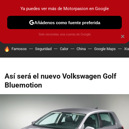
Ya puedes ver más de Motorpasion en Google
PRUEBAS
COCHES ELÉCTRICOS
OBSERVATORIO
F1
Añádenos como fuente preferida
Solo necesitas una cuenta de Google
×
HOY SE HABLA DE
Famosos
Seguridad
Calor
China
Google Maps
Xi
Así será el nuevo Volkswagen Golf
Bluemotion