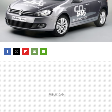
FACEBOOK
TWITTER
FLIPBOARD
E-
WHATSAPP
MAIL