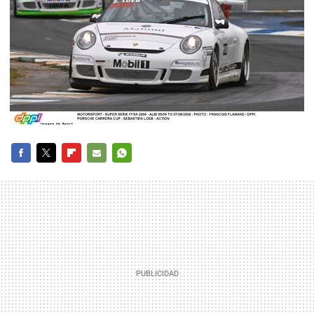
FACEBOOK
TWITTER
FLIPBOARD
E-
WHATSAPP
MAIL