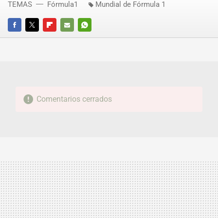
TEMAS
Fórmula1
Mundial de Fórmula 1
FACEBOOK
TWITTER
FLIPBOARD
E-
WHATSAPP
MAIL
Comentarios cerrados