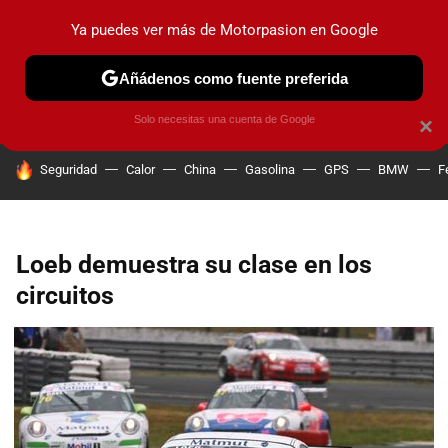
Ya puedes ver más de Motorpasion en Google
PRUEBAS
COCHES ELÉCTRICOS
OBSERVATORIO
F1
Añádenos como fuente preferida
Solo necesitas una cuenta de Google
×
HOY SE HABLA DE
Seguridad
Calor
China
Gasolina
GPS
BMW
F
Loeb demuestra su clase en los
circuitos