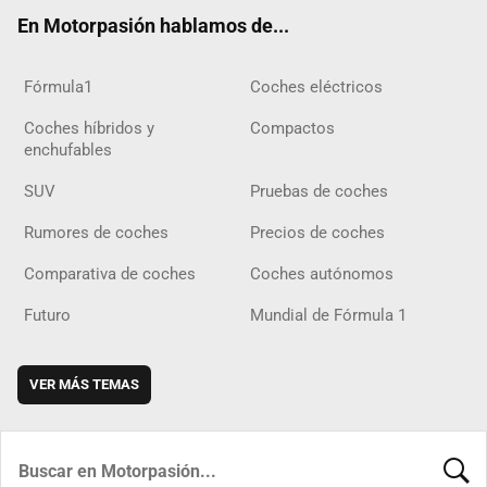
ok
m
m
d
En Motorpasión hablamos de...
Fórmula1
Coches eléctricos
Coches híbridos y
Compactos
enchufables
SUV
Pruebas de coches
Rumores de coches
Precios de coches
Comparativa de coches
Coches autónomos
Futuro
Mundial de Fórmula 1
VER MÁS TEMAS