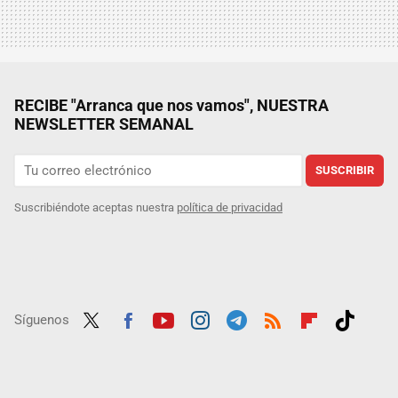
RECIBE "Arranca que nos vamos", NUESTRA
NEWSLETTER SEMANAL
SUSCRIBIR
Suscribiéndote aceptas nuestra
política de privacidad
Síguenos
Twit
Fac
Yout
Inst
Tele
RSS
Flip
Tikt
ter
ebo
ube
agra
gra
boar
ok