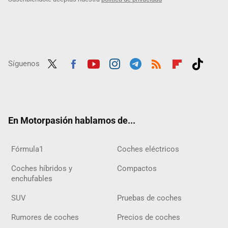
Síguenos
Twit
Fac
Yout
Inst
Tele
RSS
Flip
Tikt
ter
ebo
ube
agra
gra
boar
ok
ok
m
m
d
En Motorpasión hablamos de...
Fórmula1
Coches eléctricos
Coches híbridos y
Compactos
enchufables
SUV
Pruebas de coches
Rumores de coches
Precios de coches