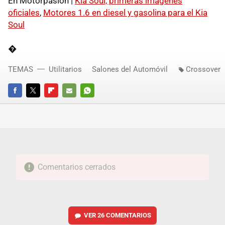
En Motorpasión |
Kia Soul, primeras imágenes
oficiales
,
Motores 1.6 en diesel y gasolina para el Kia
Soul
�
TEMAS
Utilitarios
Salones del Automóvil
Crossover
FACEBOOK
TWITTER
FLIPBOARD
E-
WHATSAPP
MAIL
Comentarios cerrados
VER
26 COMENTARIOS