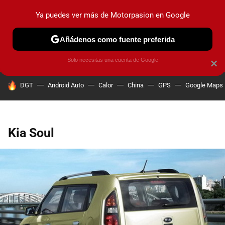
Ya puedes ver más de Motorpasion en Google
PRUEBAS
COCHES ELÉCTRICOS
OBSERVATORIO
F1
Añádenos como fuente preferida
Solo necesitas una cuenta de Google
×
HOY SE HABLA DE
DGT
Android Auto
Calor
China
GPS
Google Maps
Kia Soul