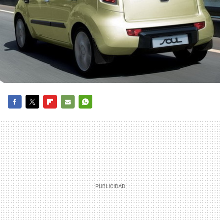
FACEBOOK
TWITTER
FLIPBOARD
E-
WHATSAPP
MAIL