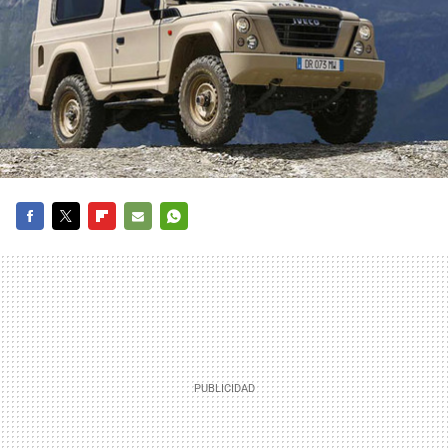
FACEBOOK
TWITTER
FLIPBOARD
E-
WHATSAPP
MAIL