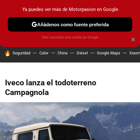
Ya puedes ver más de Motorpasion en Google
PRUEBAS
COCHES ELÉCTRICOS
OBSERVATORIO
F1
Añádenos como fuente preferida
Solo necesitas una cuenta de Google
×
HOY SE HABLA DE
Seguridad
Calor
China
Diésel
Google Maps
Xiaom
Iveco lanza el todoterreno
Campagnola