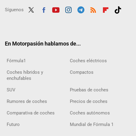
Síguenos
Twit
Fac
Yout
Inst
Tele
RSS
Flip
Tikt
ter
ebo
ube
agra
gra
boar
ok
ok
m
m
d
En Motorpasión hablamos de...
Fórmula1
Coches eléctricos
Coches híbridos y
Compactos
enchufables
SUV
Pruebas de coches
Rumores de coches
Precios de coches
Comparativa de coches
Coches autónomos
Futuro
Mundial de Fórmula 1