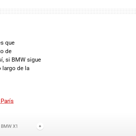
es que
to de
sí, si BMW sigue
 largo de la
París
BMW X1