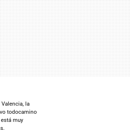
 Valencia, la
uevo todocamino
está muy
s.