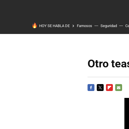
HOY SE HABLA DE
Famosos
Seguridad
Ca
Otro te
FACEBOOK
TWITTER
FLIPBOARD
E-
MAIL