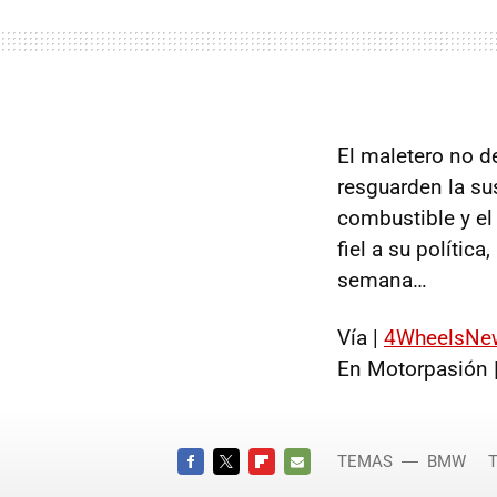
El maletero no d
resguarden la su
combustible y el
fiel a su polític
semana…
Vía |
4WheelsNe
En Motorpasión 
TEMAS
BMW
T
Concept
FACEBOOK
TWITTER
FLIPBOARD
E-