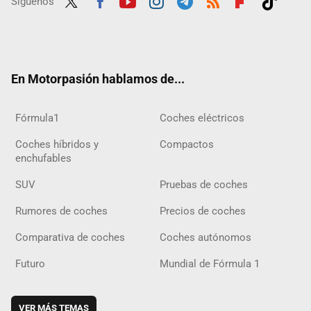
Síguenos
Twit
Fac
Yout
Inst
Tele
RSS
Flip
Tikt
ter
ebo
ube
agra
gra
boar
ok
ok
m
m
d
En Motorpasión hablamos de...
Fórmula1
Coches eléctricos
Coches híbridos y
Compactos
enchufables
SUV
Pruebas de coches
Rumores de coches
Precios de coches
Comparativa de coches
Coches autónomos
Futuro
Mundial de Fórmula 1
VER MÁS TEMAS