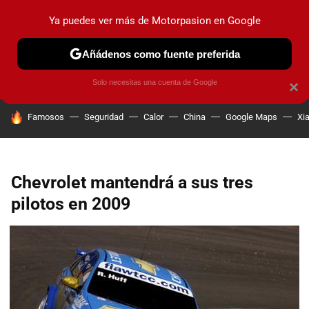
Ya puedes ver más de Motorpasion en Google
PRUEBAS
COCHES ELÉCTRICOS
OBSERVATORIO
F1
Añádenos como fuente preferida
Solo necesitas una cuenta de Google
×
HOY SE HABLA DE
Famosos
Seguridad
Calor
China
Google Maps
Xi
Chevrolet mantendrá a sus tres
pilotos en 2009