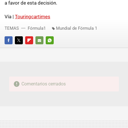
a favor de esta decisión.
Vía |
Touringcartimes
TEMAS
Fórmula1
Mundial de Fórmula 1
FACEBOOK
TWITTER
FLIPBOARD
E-
WHATSAPP
MAIL
Comentarios cerrados