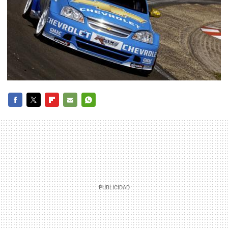
FACEBOOK
TWITTER
FLIPBOARD
E-
WHATSAPP
MAIL