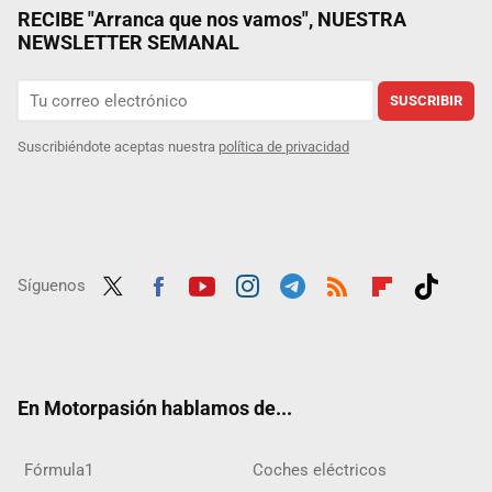
RECIBE "Arranca que nos vamos", NUESTRA
NEWSLETTER SEMANAL
SUSCRIBIR
Suscribiéndote aceptas nuestra
política de privacidad
Síguenos
Twit
Fac
Yout
Inst
Tele
RSS
Flip
Tikt
ter
ebo
ube
agra
gra
boar
ok
ok
m
m
d
En Motorpasión hablamos de...
Fórmula1
Coches eléctricos