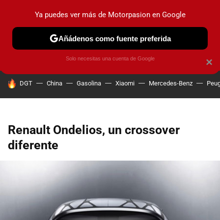
Ya puedes ver más de Motorpasion en Google
PRUEBAS
COCHES ELÉCTRICOS
OBSERVATORIO
F1
Añádenos como fuente preferida
Solo necesitas una cuenta de Google
×
HOY SE HABLA DE
DGT
China
Gasolina
Xiaomi
Mercedes-Benz
Peug
Renault Ondelios, un crossover
diferente