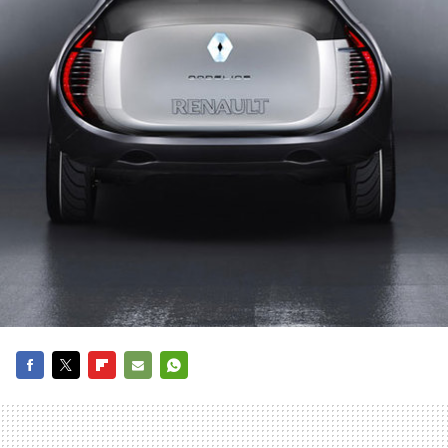
FACEBOOK
TWITTER
FLIPBOARD
E-
WHATSAPP
MAIL