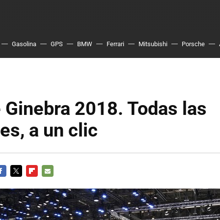
Gasolina
GPS
BMW
Ferrari
Mitsubishi
Porsche
 Ginebra 2018. Todas las
s, a un clic
ACEBOOK
TWITTER
FLIPBOARD
E-
MAIL