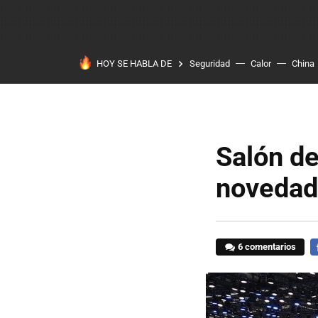
HOY SE HABLA DE
Seguridad
Calor
China
Salón de
novedade
6 comentarios
F