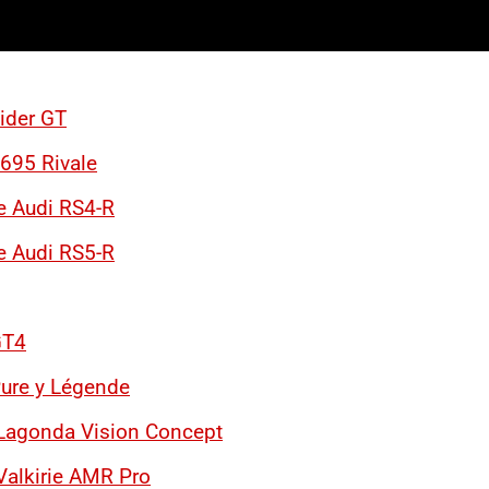
ider GT
 695 Rivale
e Audi RS4-R
e Audi RS5-R
GT4
ure y Légende
 Lagonda Vision Concept
Valkirie AMR Pro