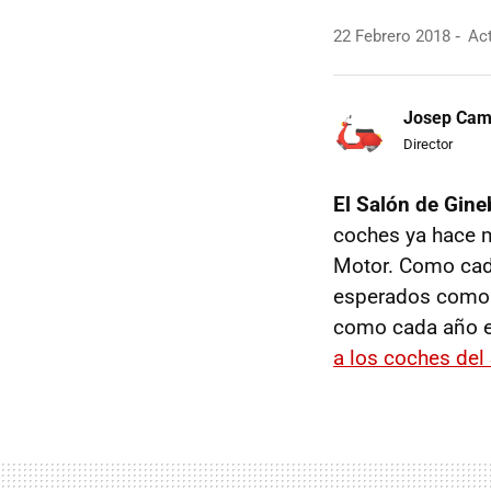
22 Febrero 2018
Act
Josep Ca
Director
El Salón de Gine
coches ya hace m
Motor. Como cada
esperados como 
como cada año e
a los coches del