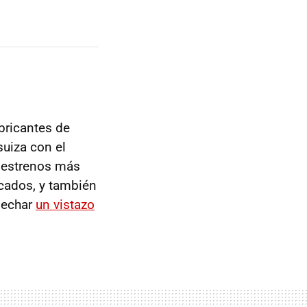
abricantes de
uiza con el
s estrenos más
cados, y también
 echar
un vistazo