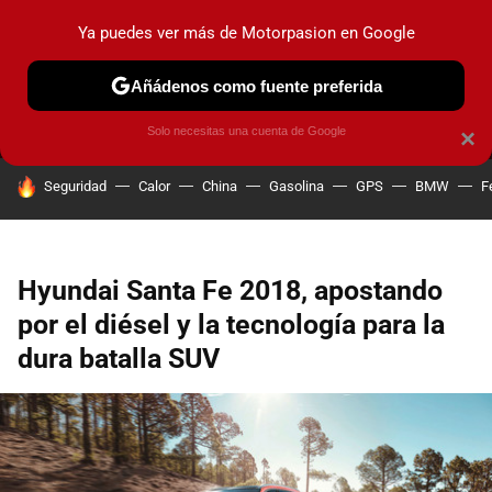
Ya puedes ver más de Motorpasion en Google
MENÚ
NUEVO
Añádenos como fuente preferida
PRUEBAS
COCHES ELÉCTRICOS
OBSERVATORIO
F1
Solo necesitas una cuenta de Google
×
HOY SE HABLA DE
Seguridad
Calor
China
Gasolina
GPS
BMW
F
Hyundai Santa Fe 2018, apostando
por el diésel y la tecnología para la
dura batalla SUV