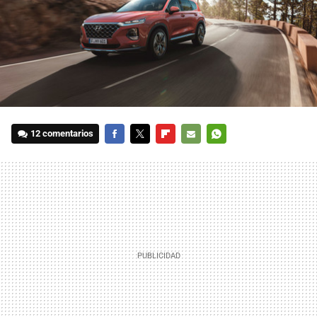
12 comentarios
FACEBOOK
TWITTER
FLIPBOARD
E-
WHATSAPP
MAIL