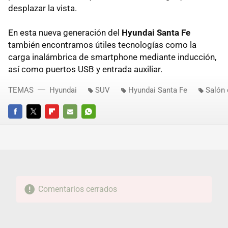
desplazar la vista.
En esta nueva generación del
Hyundai Santa Fe
también encontramos útiles tecnologías como la
carga inalámbrica de smartphone mediante inducción,
así como puertos USB y entrada auxiliar.
TEMAS
Hyundai
SUV
Hyundai Santa Fe
Salón 
FACEBOOK
TWITTER
FLIPBOARD
E-
WHATSAPP
MAIL
Comentarios cerrados