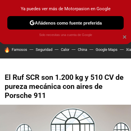
Ya puedes ver más de Motorpasion en Google
PRUEBAS
COCHES ELÉCTRICOS
OBSERVATORIO
F1
Añádenos como fuente preferida
Solo necesitas una cuenta de Google
×
HOY SE HABLA DE
Famosos
Seguridad
Calor
China
Google Maps
Xi
El Ruf SCR son 1.200 kg y 510 CV de
pureza mecánica con aires de
Porsche 911