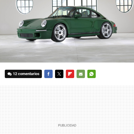
12 comentarios
FACEBOOK
TWITTER
FLIPBOARD
E-
WHATSAPP
MAIL