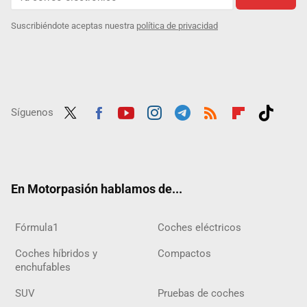
Suscribiéndote aceptas nuestra
política de privacidad
Síguenos
Twit
Fac
Yout
Inst
Tele
RSS
Flip
Tikt
ter
ebo
ube
agra
gra
boar
ok
ok
m
m
d
En Motorpasión hablamos de...
Fórmula1
Coches eléctricos
Coches híbridos y
Compactos
enchufables
SUV
Pruebas de coches