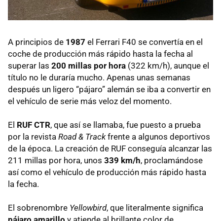
A principios de
1987
el Ferrari F40 se convertía en el
coche de producción más rápido hasta la fecha al
superar las
200 millas por hora
(322 km/h), aunque el
título no le duraría mucho. Apenas unas semanas
después un ligero “pájaro” alemán se iba a convertir en
el vehículo de serie más veloz del momento.
El
RUF
CTR
, que así se llamaba, fue puesto a prueba
por la revista
Road & Track
frente a algunos deportivos
de la época. La creación de
RUF
conseguía alcanzar las
211 millas por hora, unos
339 km/h
, proclamándose
así como el vehículo de producción más rápido hasta
la fecha.
El sobrenombre
Yellowbird
, que literalmente significa
pájaro amarillo
y atiende al brillante color de