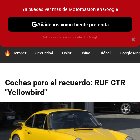
Ya puedes ver más de Motorpasion en Google
PRUEBAS
COCHES ELÉCTRICOS
OBSERVATORIO
F1
Añádenos como fuente preferida
Solo necesitas una cuenta de Google
×
HOY SE HABLA DE
Camper
Seguridad
Calor
China
Diésel
Google Ma
Coches para el recuerdo: RUF CTR
"Yellowbird"