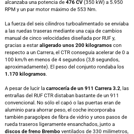
alcanzaba una potencia de
476 CV
(350 kW) a 5.950
RPM
y un par motor máximo de 553 Nm.
La fuerza del seis cilindros turboalimentado se envíaba
a las ruedas traseras mediante una caja de cambios
manual de cinco velocidades diseñada por
RUF
y,
gracias a estar
aligerado unos 200 kilogramos
con
respecto a un Carrera, el
CTR
conseguía acelerar de 0 a
100 km/h en menos de 4 segundos (3,8 segundos,
aproximadamente). El peso del conjunto rondaba los
1.170 kilogramos
.
A pesar de lucir la
carrocería de un 911 Carrera 3.2
, las
entrañas del
RUF
CTR
distaban bastante de un 911
convencional. No sólo el capó o las puertas eran de
aluminio para ahorrar peso, el coche incorporaba
también paragolpes de fibra de vidrio y unos pasos de
rueda traseros ligeramente ensanchados, junto a
discos de freno Brembo
ventilados de 330 milímetros,