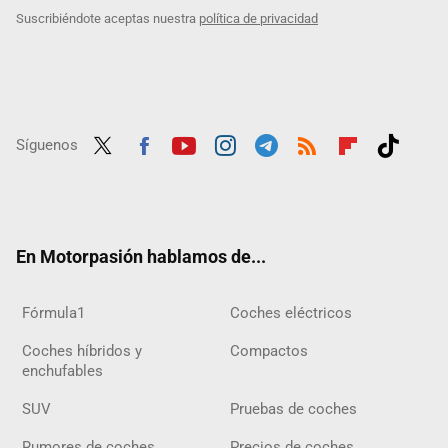
Suscribiéndote aceptas nuestra
política de privacidad
Síguenos
Twit
Fac
Yout
Inst
Tele
RSS
Flip
Tikt
ter
ebo
ube
agra
gra
boar
ok
ok
m
m
d
En Motorpasión hablamos de...
Fórmula1
Coches eléctricos
Coches híbridos y
Compactos
enchufables
SUV
Pruebas de coches
Rumores de coches
Precios de coches