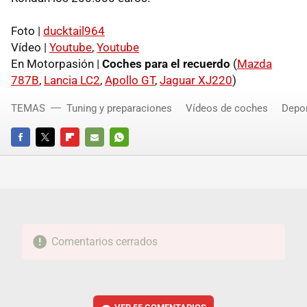
Foto |
ducktail964
Vídeo |
Youtube
,
Youtube
En Motorpasión |
Coches para el recuerdo
(
Mazda
787B
,
Lancia LC2
,
Apollo GT
,
Jaguar XJ220
)
TEMAS
Tuning y preparaciones
Vídeos de coches
Depor
FACEBOOK
TWITTER
FLIPBOARD
E-
WHATSAPP
MAIL
Comentarios cerrados