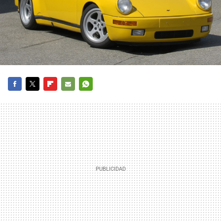
FACEBOOK
TWITTER
FLIPBOARD
E-
WHATSAPP
MAIL