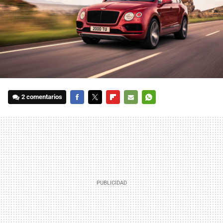
2 comentarios
FACEBOOK
TWITTER
FLIPBOARD
E-
WHATSAPP
MAIL