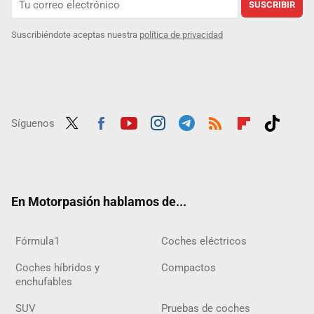
SUSCRIBIR
Suscribiéndote aceptas nuestra
política de privacidad
Síguenos
Twit
Fac
Yout
Inst
Tele
RSS
Flip
Tikt
ter
ebo
ube
agra
gra
boar
ok
ok
m
m
d
En Motorpasión hablamos de...
Fórmula1
Coches eléctricos
Coches híbridos y
Compactos
enchufables
SUV
Pruebas de coches