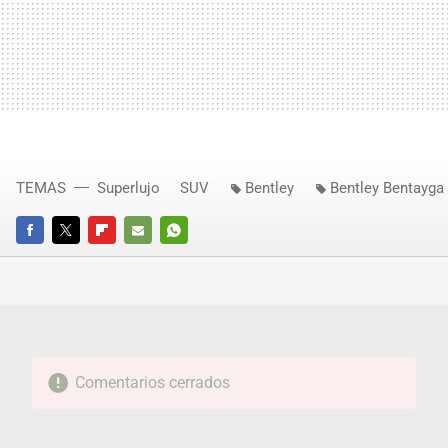
TEMAS
Superlujo
SUV
Bentley
Bentley Bentayga
FACEBOOK
TWITTER
FLIPBOARD
E-
WHATSAPP
MAIL
Comentarios cerrados