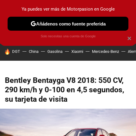
Ya puedes ver más de Motorpasion en Google
PRUEBAS
COCHES ELÉCTRICOS
OBSERVATORIO
F1
Añádenos como fuente preferida
Solo necesitas una cuenta de Google
×
HOY SE HABLA DE
DGT
China
Gasolina
Xiaomi
Mercedes-Benz
Alem
Bentley Bentayga V8 2018: 550 CV,
290 km/h y 0-100 en 4,5 segundos,
su tarjeta de visita