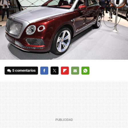
5 comentarios
FACEBOOK
TWITTER
FLIPBOARD
E-
WHATSAPP
MAIL