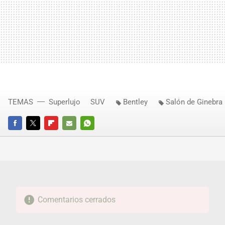
TEMAS
Superlujo
SUV
Bentley
Salón de Ginebra
FACEBOOK
TWITTER
FLIPBOARD
E-
WHATSAPP
MAIL
Comentarios cerrados