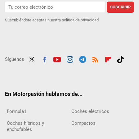
SUSCRIBIR
Suscribiéndote aceptas nuestra
política de privacidad
Síguenos
Twit
Fac
Yout
Inst
Tele
RSS
Flip
Tikt
ter
ebo
ube
agra
gra
boar
ok
ok
m
m
d
En Motorpasión hablamos de...
Fórmula1
Coches eléctricos
Coches híbridos y
Compactos
enchufables