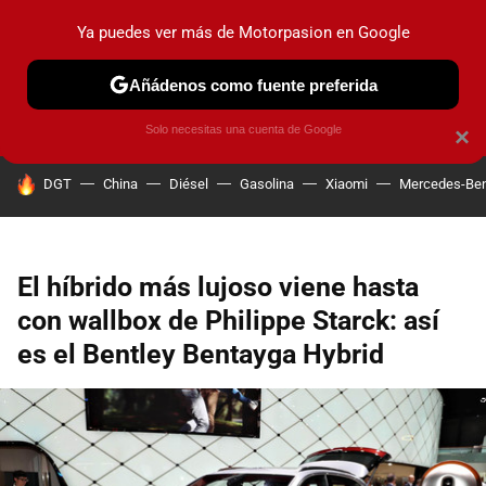
Ya puedes ver más de Motorpasion en Google
PRUEBAS
COCHES ELÉCTRICOS
OBSERVATORIO
F1
Añádenos como fuente preferida
Solo necesitas una cuenta de Google
×
HOY SE HABLA DE
DGT
China
Diésel
Gasolina
Xiaomi
Mercedes-Be
El híbrido más lujoso viene hasta
con wallbox de Philippe Starck: así
es el Bentley Bentayga Hybrid