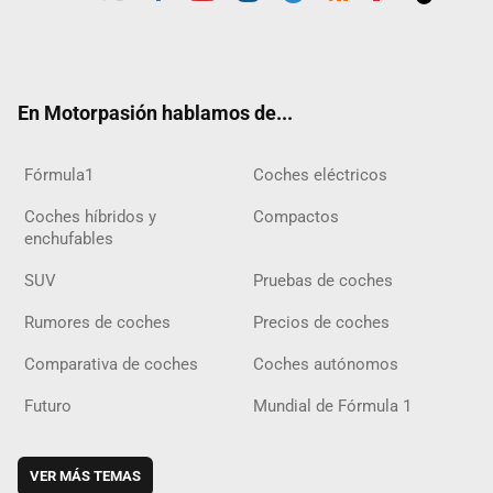
Twit
Fac
Yout
Inst
Tele
RSS
Flip
Tikt
ter
ebo
ube
agra
gra
boar
ok
ok
m
m
d
En Motorpasión hablamos de...
Fórmula1
Coches eléctricos
Coches híbridos y
Compactos
enchufables
SUV
Pruebas de coches
Rumores de coches
Precios de coches
Comparativa de coches
Coches autónomos
Futuro
Mundial de Fórmula 1
VER MÁS TEMAS