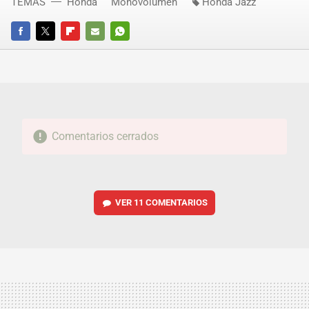
TEMAS
Honda
Monovolumen
Honda Jazz
FACEBOOK
TWITTER
FLIPBOARD
E-
WHATSAPP
MAIL
Comentarios cerrados
VER
11 COMENTARIOS