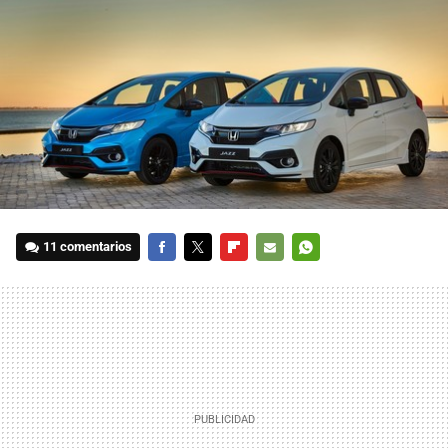
11 comentarios
FACEBOOK
TWITTER
FLIPBOARD
E-
WHATSAPP
MAIL