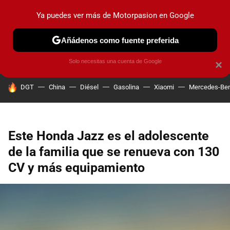
Ya puedes ver más de Motorpasion en Google
PRUEBAS
COCHES ELÉCTRICOS
OBSERVATORIO
F1
Añádenos como fuente preferida
Solo necesitas una cuenta de Google
×
HOY SE HABLA DE
DGT
China
Diésel
Gasolina
Xiaomi
Mercedes-Be
Este Honda Jazz es el adolescente
de la familia que se renueva con 130
CV y más equipamiento