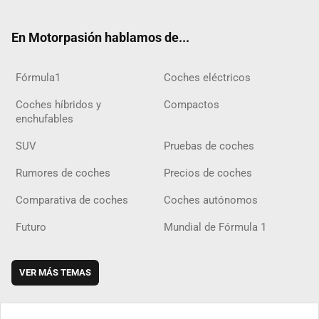
ter
ebo
ube
agra
gra
boar
ok
ok
m
m
d
En Motorpasión hablamos de...
Fórmula1
Coches eléctricos
Coches híbridos y
Compactos
enchufables
SUV
Pruebas de coches
Rumores de coches
Precios de coches
Comparativa de coches
Coches autónomos
Futuro
Mundial de Fórmula 1
VER MÁS TEMAS