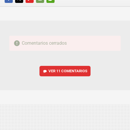
FACEBOOK
TWITTER
FLIPBOARD
E-
WHATSAPP
MAIL
Comentarios cerrados
VER
11 COMENTARIOS