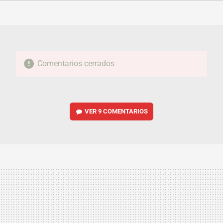
FACEBOOK
TWITTER
FLIPBOARD
E-
WHATSAPP
MAIL
Comentarios cerrados
VER
9 COMENTARIOS