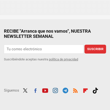
RECIBE "Arranca que nos vamos", NUESTRA
NEWSLETTER SEMANAL
SUSCRIBIR
Suscribiéndote aceptas nuestra
política de privacidad
Síguenos
Twit
Fac
Yout
Inst
Tele
RSS
Flip
Tikt
ter
ebo
ube
agra
gra
boar
ok