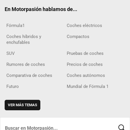
ok
m
m
d
En Motorpasión hablamos de...
Fórmula1
Coches eléctricos
Coches híbridos y
Compactos
enchufables
SUV
Pruebas de coches
Rumores de coches
Precios de coches
Comparativa de coches
Coches autónomos
Futuro
Mundial de Fórmula 1
VER MÁS TEMAS