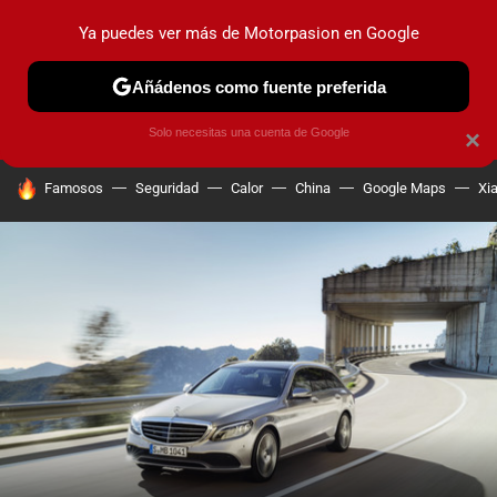
Ya puedes ver más de Motorpasion en Google
PRUEBAS
COCHES ELÉCTRICOS
OBSERVATORIO
F1
Añádenos como fuente preferida
Solo necesitas una cuenta de Google
×
HOY SE HABLA DE
Famosos
Seguridad
Calor
China
Google Maps
Xi