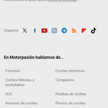
Síguenos
Twit
Fac
Yout
Inst
Tele
RSS
Flip
Tikt
ter
ebo
ube
agra
gra
boar
ok
ok
m
m
d
En Motorpasión hablamos de...
Fórmula1
Coches eléctricos
Coches híbridos y
Compactos
enchufables
SUV
Pruebas de coches
Rumores de coches
Precios de coches