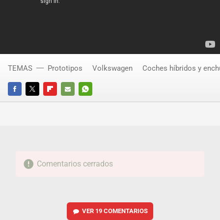
TEMAS
Prototipos
Volkswagen
Coches híbridos y ench
FACEBOOK
TWITTER
FLIPBOARD
E-
WHATSAPP
MAIL
Comentarios cerrados
VER
19 COMENTARIOS