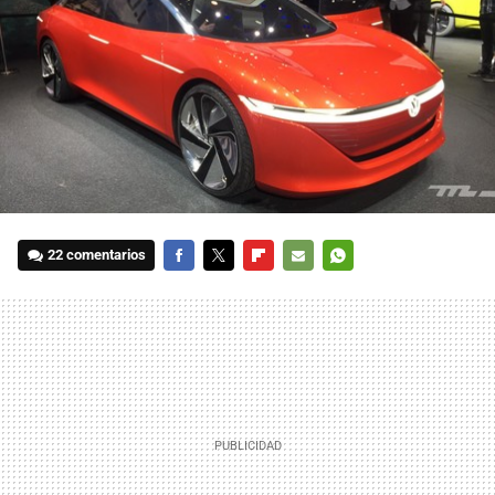
22 comentarios
FACEBOOK
TWITTER
FLIPBOARD
E-
WHATSAPP
MAIL