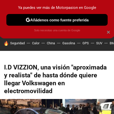
Ya puedes ver más de Motorpasion en Google
PRUEBAS
COCHES ELÉCTRICOS
OBSERVATORIO
F1
Añádenos como fuente preferida
Solo necesitas una cuenta de Google
×
HOY SE HABLA DE
Seguridad
Calor
China
Gasolina
GPS
SUV
B
I.D VIZZION, una visión "aproximada
y realista" de hasta dónde quiere
llegar Volkswagen en
electromovilidad