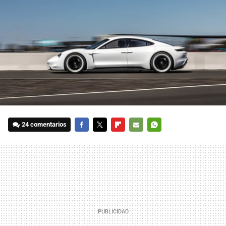
24 comentarios
FACEBOOK
TWITTER
FLIPBOARD
E-
WHATSAPP
MAIL