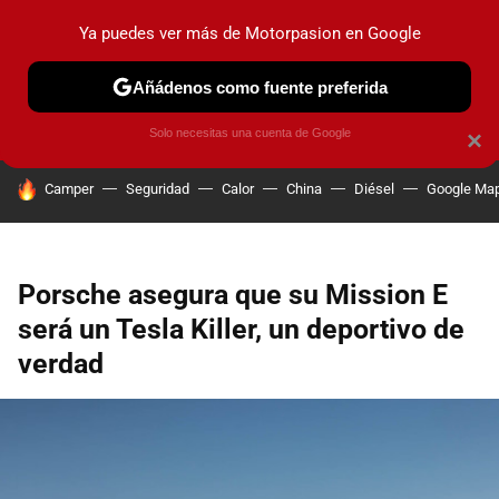
Ya puedes ver más de Motorpasion en Google
PRUEBAS
COCHES ELÉCTRICOS
OBSERVATORIO
F1
Añádenos como fuente preferida
Solo necesitas una cuenta de Google
×
HOY SE HABLA DE
Camper
Seguridad
Calor
China
Diésel
Google Ma
Porsche asegura que su Mission E
será un Tesla Killer, un deportivo de
verdad