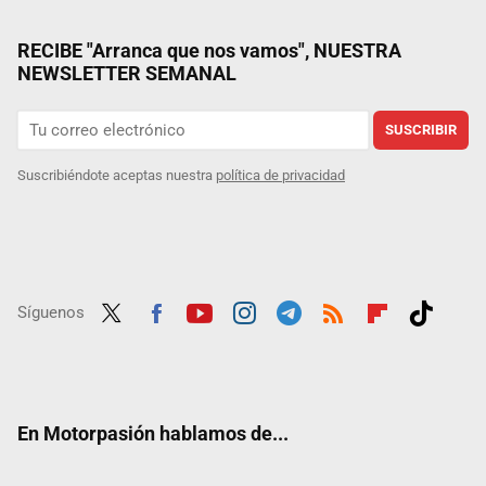
RECIBE "Arranca que nos vamos", NUESTRA
NEWSLETTER SEMANAL
SUSCRIBIR
Suscribiéndote aceptas nuestra
política de privacidad
Síguenos
Twit
Fac
Yout
Inst
Tele
RSS
Flip
Tikt
ter
ebo
ube
agra
gra
boar
ok
ok
m
m
d
En Motorpasión hablamos de...