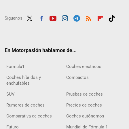
Síguenos
Twit
Fac
Yout
Inst
Tele
RSS
Flip
Tikt
ter
ebo
ube
agra
gra
boar
ok
ok
m
m
d
En Motorpasión hablamos de...
Fórmula1
Coches eléctricos
Coches híbridos y
Compactos
enchufables
SUV
Pruebas de coches
Rumores de coches
Precios de coches
Comparativa de coches
Coches autónomos
Futuro
Mundial de Fórmula 1