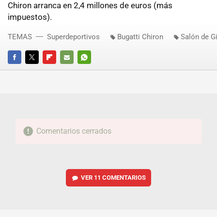
Chiron arranca en 2,4 millones de euros (más
impuestos).
TEMAS
Superdeportivos
Bugatti Chiron
Salón de G
FACEBOOK
TWITTER
FLIPBOARD
E-
WHATSAPP
MAIL
Comentarios cerrados
VER
11 COMENTARIOS