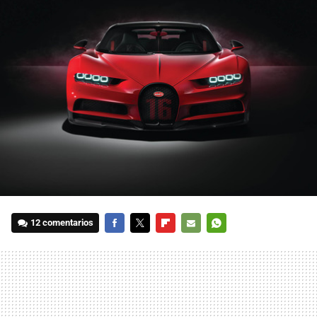
12 comentarios
FACEBOOK
TWITTER
FLIPBOARD
E-
WHATSAPP
MAIL