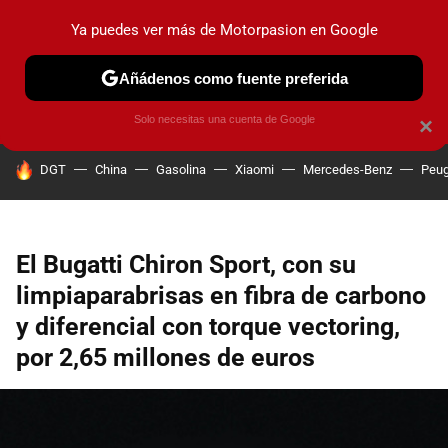
Ya puedes ver más de Motorpasion en Google
PRUEBAS
COCHES ELÉCTRICOS
OBSERVATORIO
F1
Añádenos como fuente preferida
Solo necesitas una cuenta de Google
×
HOY SE HABLA DE
DGT
China
Gasolina
Xiaomi
Mercedes-Benz
Peug
El Bugatti Chiron Sport, con su
limpiaparabrisas en fibra de carbono
y diferencial con torque vectoring,
por 2,65 millones de euros