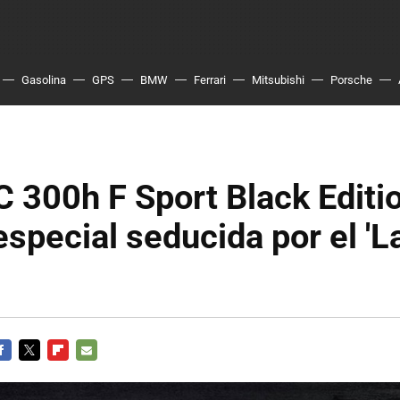
Gasolina
GPS
BMW
Ferrari
Mitsubishi
Porsche
 300h F Sport Black Editi
especial seducida por el 'L
ACEBOOK
TWITTER
FLIPBOARD
E-
MAIL