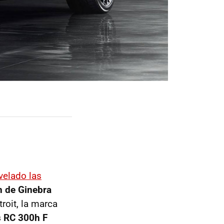
velado las
n de Ginebra
roit, la marca
 RC 300h F