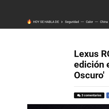
HOY SE HABLA DE
Seguridad
Calor
China
Lexus RC
edición 
Oscuro'
3 comentarios
F