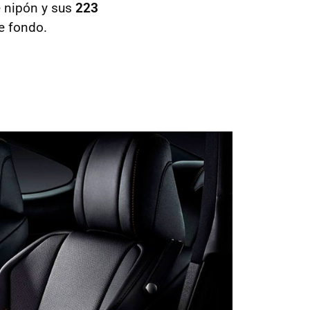
é nipón y sus
223
e fondo.