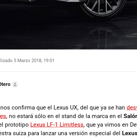
lizado 5 Marzo 2018, 19:01
Otero
nos confirma que el Lexus UX, del que ya se han
des
nes
, no estará sólo en el stand de la marca en el
Saló
l prototipo
Lexus LF-1 Limitless
, que ya vimos en Det
stra suiza para lanzar una versión especial del
Lexus