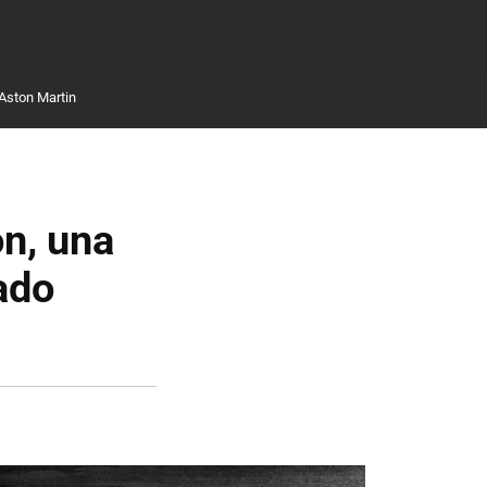
Aston Martin
on, una
ado