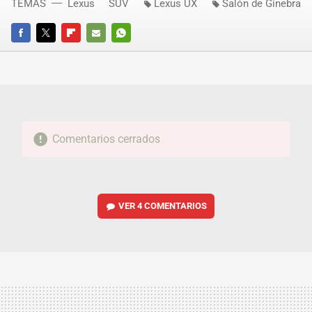
TEMAS
Lexus
SUV
Lexus UX
Salón de Ginebra
FACEBOOK
TWITTER
FLIPBOARD
E-
WHATSAPP
MAIL
Comentarios cerrados
VER
4 COMENTARIOS