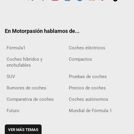
Twit
Fac
Yout
Inst
Tele
RSS
Flip
Tikt
ter
ebo
ube
agra
gra
boar
ok
ok
m
m
d
En Motorpasión hablamos de...
Fórmula1
Coches eléctricos
Coches híbridos y
Compactos
enchufables
SUV
Pruebas de coches
Rumores de coches
Precios de coches
Comparativa de coches
Coches autónomos
Futuro
Mundial de Fórmula 1
VER MÁS TEMAS