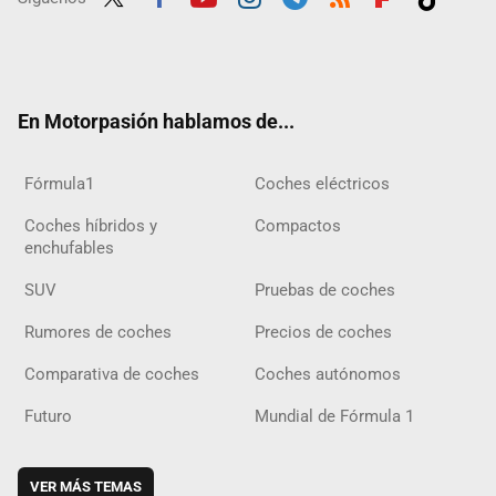
Twit
Fac
Yout
Inst
Tele
RSS
Flip
Tikt
ter
ebo
ube
agra
gra
boar
ok
ok
m
m
d
En Motorpasión hablamos de...
Fórmula1
Coches eléctricos
Coches híbridos y
Compactos
enchufables
SUV
Pruebas de coches
Rumores de coches
Precios de coches
Comparativa de coches
Coches autónomos
Futuro
Mundial de Fórmula 1
VER MÁS TEMAS