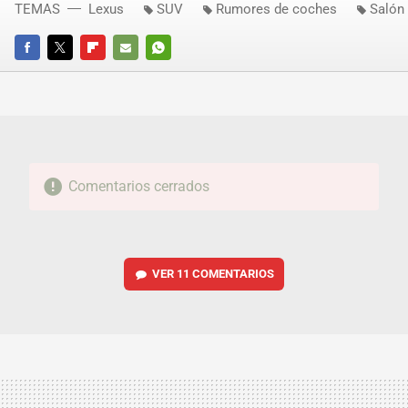
TEMAS
Lexus
SUV
Rumores de coches
Salón
FACEBOOK
TWITTER
FLIPBOARD
E-
WHATSAPP
MAIL
Comentarios cerrados
VER
11 COMENTARIOS