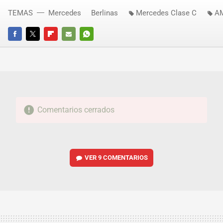
TEMAS
Mercedes
Berlinas
Mercedes Clase C
A
FACEBOOK
TWITTER
FLIPBOARD
E-
WHATSAPP
MAIL
Comentarios cerrados
VER
9 COMENTARIOS