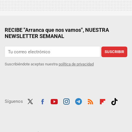
RECIBE "Arranca que nos vamos", NUESTRA
NEWSLETTER SEMANAL
SUSCRIBIR
Suscribiéndote aceptas nuestra
política de privacidad
Síguenos
Twit
Fac
Yout
Inst
Tele
RSS
Flip
Tikt
ter
ebo
ube
agra
gra
boar
ok
ok
m
m
d