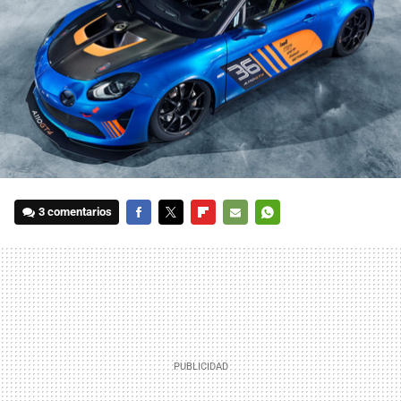
3 comentarios
FACEBOOK
TWITTER
FLIPBOARD
E-
WHATSAPP
MAIL