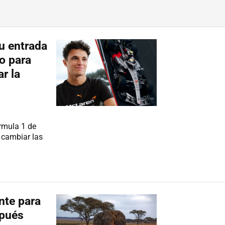
Su entrada
no para
r la
órmula 1 de
 cambiar las
nte para
spués