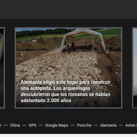
Alemania eligió este lugar para construir
una autopista. Los arqueólogos
descubrieron que los romanos se habían
adelantado 2.000 años
r
China
GPS
Google Maps
Porsche
Alemania
Aston 