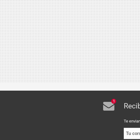
1
Reci
Te envia