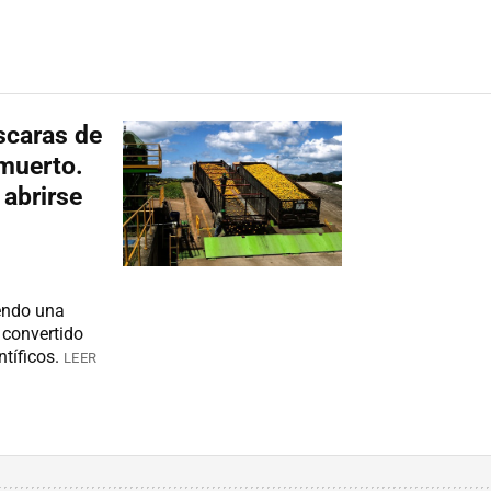
scaras de
 muerto.
abrirse
endo una
 convertido
tíficos.
LEER