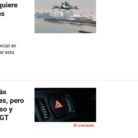
quiere
es
rcial en
ar esta
ás
es, pero
so y
DGT