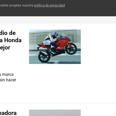
éndote aceptas nuestra
política de privacidad
dio de
 a Honda
ejor
a marca
sin hacer
anadora