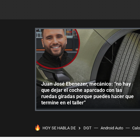
Juan José Ebenezer, mecánico: “no hay
que dejar el coche aparcado con las
ruedas giradas porque puedes hacer que
termine en el taller”
HOY SE HABLA DE
DGT
Android Auto
Calo