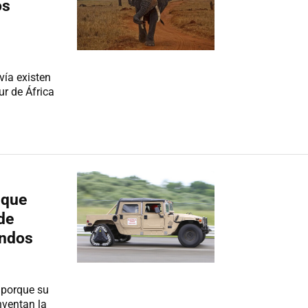
os
vía existen
ur de África
 que
de
undos
 porque su
nventan la