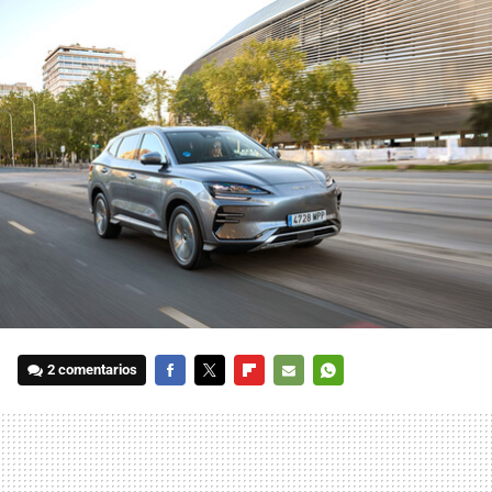
2 comentarios
FACEBOOK
TWITTER
FLIPBOARD
E-
WHATSAPP
MAIL