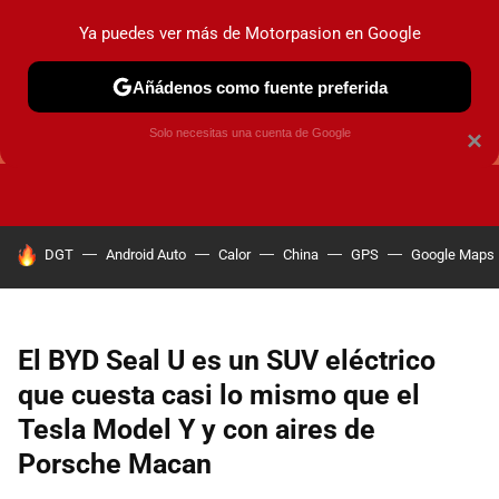
Ya puedes ver más de Motorpasion en Google
Añádenos como fuente preferida
GUÍAS DE COMPRA
OFERTAS DE COCHES
CONSEJOS
Solo necesitas una cuenta de Google
×
HOY SE HABLA DE
DGT
Android Auto
Calor
China
GPS
Google Maps
El BYD Seal U es un SUV eléctrico
que cuesta casi lo mismo que el
Tesla Model Y y con aires de
Porsche Macan