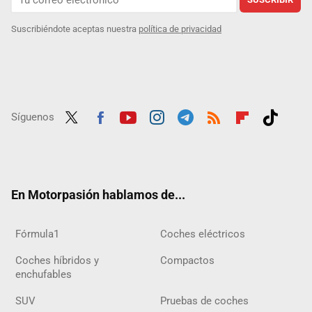
Suscribiéndote aceptas nuestra
política de privacidad
Síguenos
Twit
Fac
Yout
Inst
Tele
RSS
Flip
Tikt
ter
ebo
ube
agra
gra
boar
ok
ok
m
m
d
En Motorpasión hablamos de...
Fórmula1
Coches eléctricos
Coches híbridos y
Compactos
enchufables
SUV
Pruebas de coches