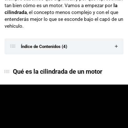
tan bien cómo es un motor. Vamos a empezar por
la
cilindrada
, el concepto menos complejo y con el que
entenderás mejor lo que se esconde bajo el capó de un
vehículo.
Índice de Contenidos (4)
Qué es la cilindrada de un motor
Qué es la cilindrada de un motor
Por qué es importante conocer la cilindrada de un
coche
Cómo calcular la cilindrada de un coche
Cómo saber la cilindrada de un coche