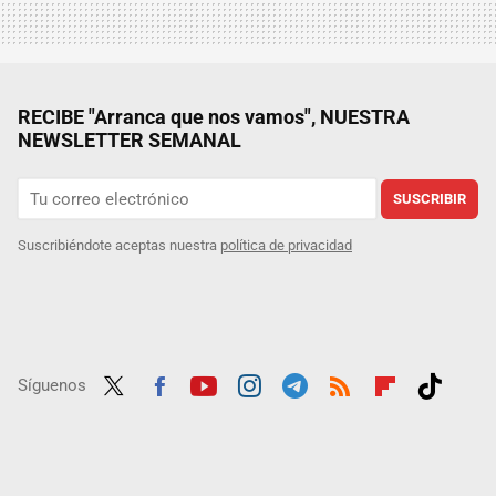
RECIBE "Arranca que nos vamos", NUESTRA
NEWSLETTER SEMANAL
SUSCRIBIR
Suscribiéndote aceptas nuestra
política de privacidad
Síguenos
Twit
Fac
Yout
Inst
Tele
RSS
Flip
Tikt
ter
ebo
ube
agra
gra
boar
ok
ok
m
m
d