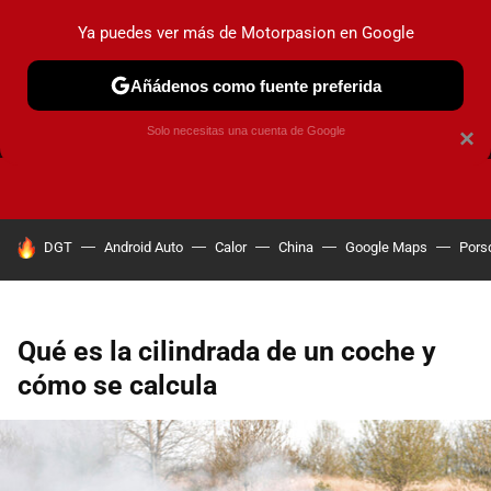
Ya puedes ver más de Motorpasion en Google
Añádenos como fuente preferida
FRENOS
CAMBIO DE ACEITE
AIRE ACONDICIONADO
Solo necesitas una cuenta de Google
×
HOY SE HABLA DE
DGT
Android Auto
Calor
China
Google Maps
Pors
Qué es la cilindrada de un coche y
cómo se calcula