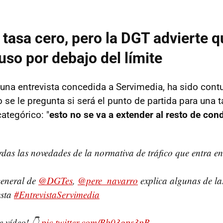
a tasa cero, pero la DGT advierte 
uso por debajo del límite
 una entrevista concedida a Servimedia, ha sido cont
se le pregunta si será el punto de partida para una t
ategórico: "
esto no se va a extender al resto de con
rdas las novedades de la normativa de tráfico que entra en
 general de
@DGTes
,
@pere_navarro
explica algunas de la
esta
#EntrevistaServimedia
e vídeo! 👇
pic.twitter.com/Bb03gps3pB