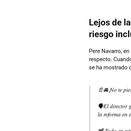
Lejos de l
riesgo incl
Pere Navarro, en
respecto. Cuando 
se ha mostrado c
📄🚘¡No te pie
🗣️El director
la reforma en 
📽️¡Todo en est