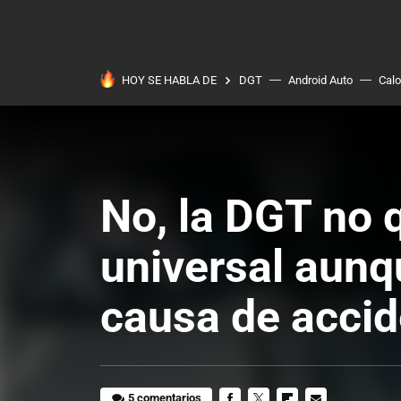
HOY SE HABLA DE
DGT
Android Auto
Calo
No, la DGT no q
universal aunq
causa de accid
5 comentarios