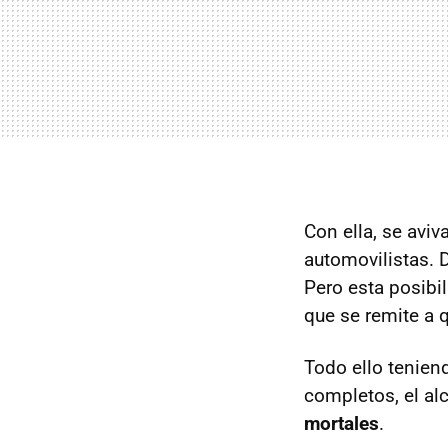
Con ella, se aviv
automovilistas. 
Pero esta posibi
que se remite a 
Todo ello tenien
completos, el al
mortales
.