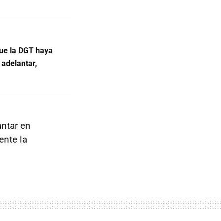
que la DGT haya
 adelantar,
antar en
ente la