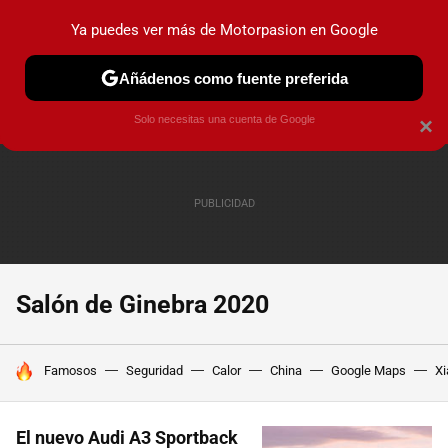
Ya puedes ver más de Motorpasion en Google
PRUEBAS
COCHES ELÉCTRICOS
OBSERVATORIO
F1
Añádenos como fuente preferida
Solo necesitas una cuenta de Google
×
Salón de Ginebra 2020
HOY SE HABLA DE
Famosos
Seguridad
Calor
China
Google Maps
Xi
El nuevo Audi A3 Sportback