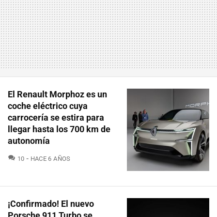
El Renault Morphoz es un
coche eléctrico cuya
carrocería se estira para
llegar hasta los 700 km de
autonomía
COMENTARIOS
10
HACE 6 AÑOS
¡Confirmado! El nuevo
Porsche 911 Turbo se