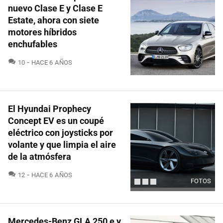
nuevo Clase E y Clase E
Estate, ahora con siete
motores híbridos
enchufables
COMENTARIOS
10
HACE 6 AÑOS
El Hyundai Prophecy
Concept EV es un coupé
eléctrico con joysticks por
volante y que limpia el aire
de la atmósfera
COMENTARIOS
12
HACE 6 AÑOS
FOTOS
Mercedes-Benz GLA 250 e y