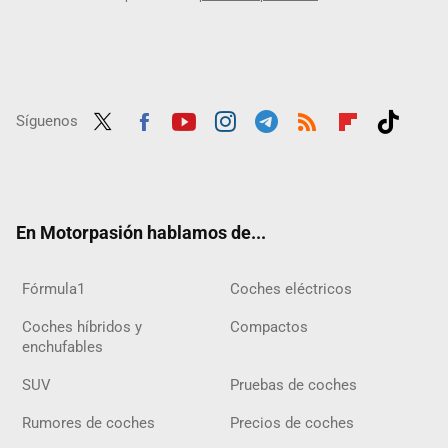
Síguenos
Twit
Fac
Yout
Inst
Tele
RSS
Flip
Tikt
ter
ebo
ube
agra
gra
boar
ok
ok
m
m
d
En Motorpasión hablamos de...
Fórmula1
Coches eléctricos
Coches híbridos y
Compactos
enchufables
SUV
Pruebas de coches
Rumores de coches
Precios de coches