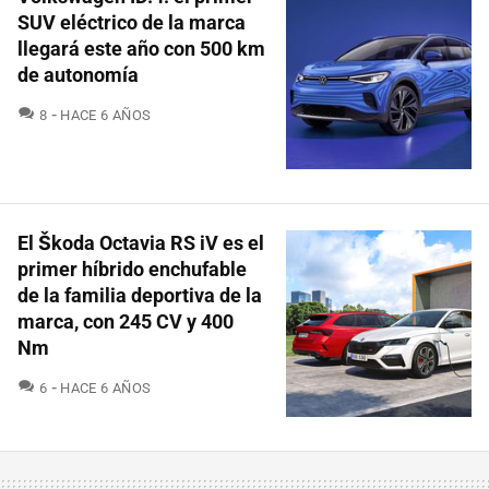
SUV eléctrico de la marca
llegará este año con 500 km
de autonomía
COMENTARIOS
8
HACE 6 AÑOS
El Škoda Octavia RS iV es el
primer híbrido enchufable
de la familia deportiva de la
marca, con 245 CV y 400
Nm
COMENTARIOS
6
HACE 6 AÑOS