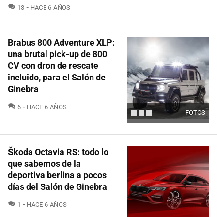
COMENTARIOS
13
HACE 6 AÑOS
Brabus 800 Adventure XLP:
una brutal pick-up de 800
CV con dron de rescate
incluido, para el Salón de
Ginebra
COMENTARIOS
6
HACE 6 AÑOS
FOTOS
Škoda Octavia RS: todo lo
que sabemos de la
deportiva berlina a pocos
días del Salón de Ginebra
COMENTARIOS
1
HACE 6 AÑOS