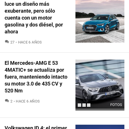
luce un diseño más
exuberante, pero sólo
cuenta con un motor
gasolina y dos diésel, por
ahora
COMENTARIOS
27
HACE 6 AÑOS
El Mercedes-AMG E 53
4MATIC+ se actualiza por
fuera, manteniendo intacto
su motor 3.0 de 435 CV y
520 Nm
COMENTARIOS
2
HACE 6 AÑOS
FOTOS
Volkswagen ID.4: el primer