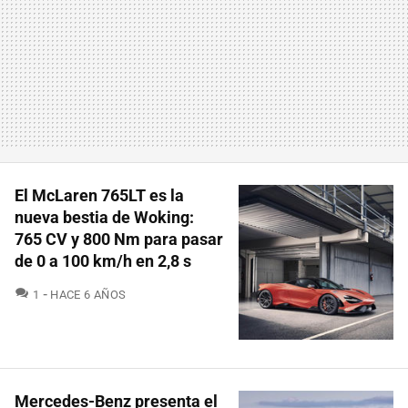
El McLaren 765LT es la
nueva bestia de Woking:
765 CV y 800 Nm para pasar
de 0 a 100 km/h en 2,8 s
COMENTARIOS
1
HACE 6 AÑOS
Mercedes-Benz presenta el