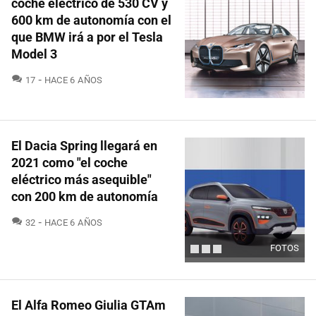
coche eléctrico de 530 CV y
600 km de autonomía con el
que BMW irá a por el Tesla
Model 3
COMENTARIOS
17
HACE 6 AÑOS
El Dacia Spring llegará en
2021 como "el coche
eléctrico más asequible"
con 200 km de autonomía
COMENTARIOS
32
HACE 6 AÑOS
FOTOS
El Alfa Romeo Giulia GTAm