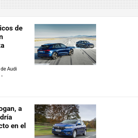
ricos de
n
ta
 de Audi
 »
ogan, a
dría
cto en el