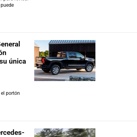
e puede
eneral
tón
 su única
el portón
rcedes-