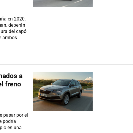
aña en 2020,
gan, deberán
dura del capó.
de ambos
mados a
el freno
 pasar por el
e podría
mplo en una