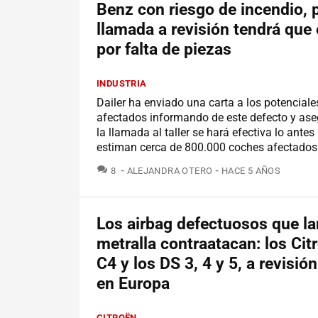
Benz con riesgo de incendio, p
llamada a revisión tendrá que
por falta de piezas
INDUSTRIA
Dailer ha enviado una carta a los potenciale
afectados informando de este defecto y as
la llamada al taller se hará efectiva lo antes
estiman cerca de 800.000 coches afectados
COMENTARIOS
8
ALEJANDRA OTERO
HACE 5 AÑOS
Los airbag defectuosos que l
metralla contraatacan: los Cit
C4 y los DS 3, 4 y 5, a revisió
en Europa
CITROËN