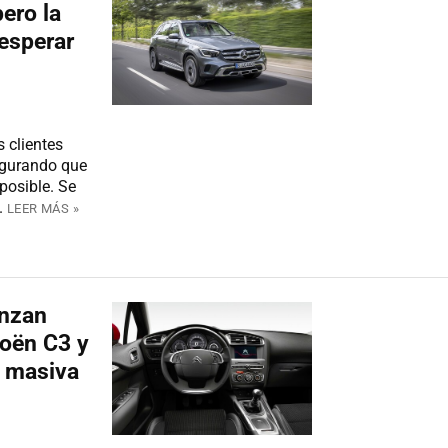
ero la
 esperar
s clientes
egurando que
 posible. Se
.
LEER MÁS »
anzan
roën C3 y
n masiva