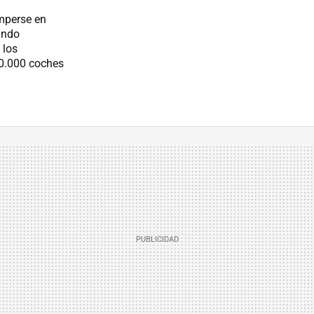
omperse en
ando
 los
00.000 coches