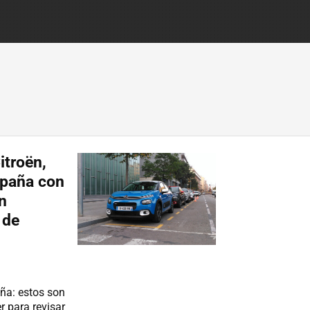
itroën,
spaña con
n
 de
ña: estos son
r para revisar