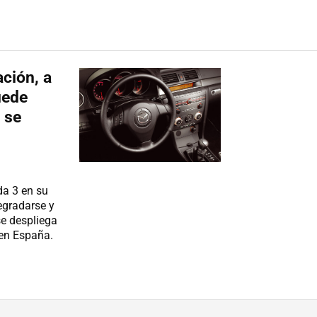
ción, a
uede
 se
da 3 en su
egradarse y
se despliega
 en España.