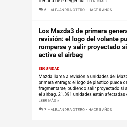
frenada de emergencia.
LEER MÁS »
COMENTARIOS
6
ALEJANDRA OTERO
HACE 5 AÑOS
Los Mazda3 de primera genera
revisión: el logo del volante p
romperse y salir proyectado si
activa el airbag
SEGURIDAD
Mazda llama a revisión a unidades del Maz
primera entrega: el logo de plástico puede d
fragmentarse, pudiendo salir proyectado si 
el airbag. 21.391 unidades están afectadas
LEER MÁS »
COMENTARIOS
7
ALEJANDRA OTERO
HACE 5 AÑOS