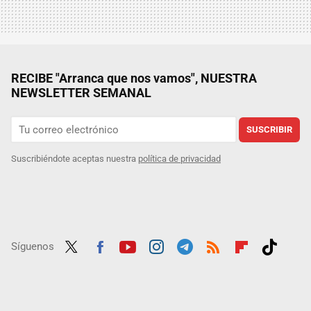
RECIBE "Arranca que nos vamos", NUESTRA
NEWSLETTER SEMANAL
SUSCRIBIR
Suscribiéndote aceptas nuestra
política de privacidad
Síguenos
Twit
Fac
Yout
Inst
Tele
RSS
Flip
Tikt
ter
ebo
ube
agra
gra
boar
ok