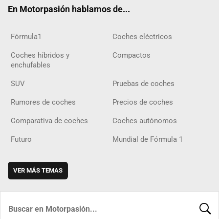
ok
m
m
d
En Motorpasión hablamos de...
Fórmula1
Coches eléctricos
Coches híbridos y
Compactos
enchufables
SUV
Pruebas de coches
Rumores de coches
Precios de coches
Comparativa de coches
Coches autónomos
Futuro
Mundial de Fórmula 1
VER MÁS TEMAS