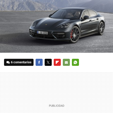
6 comentarios
FACEBOOK
TWITTER
FLIPBOARD
E-
WHATSAPP
MAIL