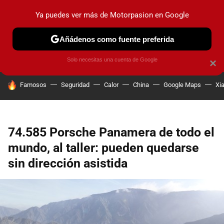
Ya puedes ver más de Motorpasion en Google
PRUEBAS
COCHES ELÉCTRICOS
OBSERVATORIO
F1
Añádenos como fuente preferida
Solo necesitas una cuenta de Google
×
HOY SE HABLA DE
Famosos
Seguridad
Calor
China
Google Maps
Xi
74.585 Porsche Panamera de todo el
mundo, al taller: pueden quedarse
sin dirección asistida