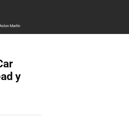
Aston Martin
Car
ead y