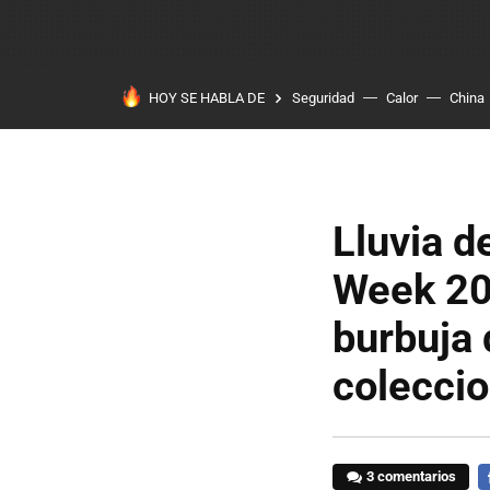
HOY SE HABLA DE
Seguridad
Calor
China
Lluvia d
Week 202
burbuja 
coleccio
3 comentarios