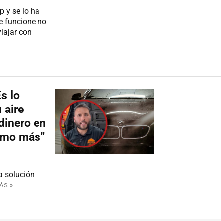
p y se lo ha
e funcione no
viajar con
s lo
 aire
dinero en
simo más”
la solución
ÁS »