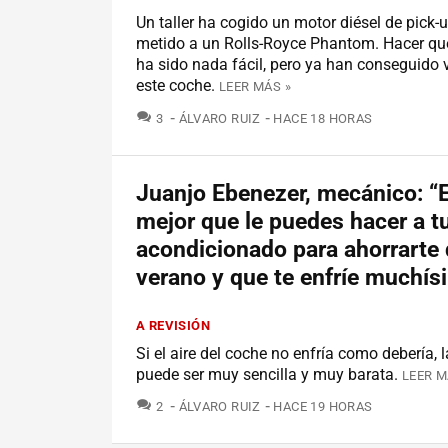
Un taller ha cogido un motor diésel de pick-u
metido a un Rolls-Royce Phantom. Hacer qu
ha sido nada fácil, pero ya han conseguido 
este coche.
LEER MÁS »
COMENTARIOS
3
ÁLVARO RUIZ
HACE 18 HORAS
Juanjo Ebenezer, mecánico: “E
mejor que le puedes hacer a tu
acondicionado para ahorrarte 
verano y que te enfríe muchí
A REVISIÓN
Si el aire del coche no enfría como debería, 
puede ser muy sencilla y muy barata.
LEER M
COMENTARIOS
2
ÁLVARO RUIZ
HACE 19 HORAS