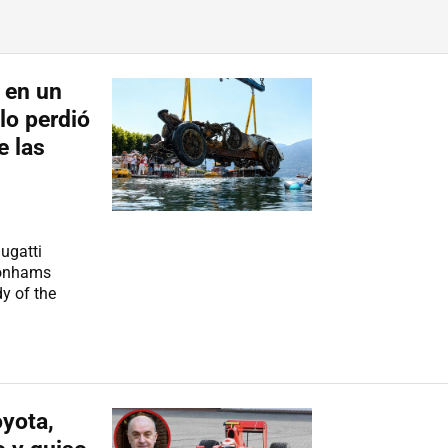
 en un
 lo perdió
e las
ugatti
 Bonhams
y of the
oyota,