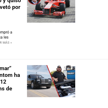
 y quiso
 vetó por
compró a
a les
R MÁS »
amar”
antom ha
V12
ns de