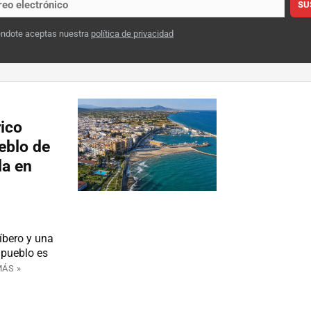
SU
éndote aceptas nuestra
política de privacidad
ico
eblo de
da en
íbero y una
 pueblo es
MÁS »