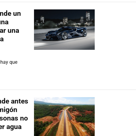
onde un
una
nar una
ia
 hay que
nde antes
rmigón
rsonas no
er agua