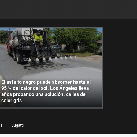
El asfalto negro puede absorber hasta el
95 % del calor del sol. Los Ángeles lleva
años probando una solución: calles de
color gris
ia
Bugatti