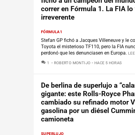
fichó a un campeón del mundo
correr en Fórmula 1. La FIA lo
irreverente
FÓRMULA1
Stefan GP fichó a Jacques Villeneuve y le 
Toyota el misterioso TF110, pero la FIA nunc
perdonó que les denunciasen en Europa.
LEE
COMENTARIOS
1
ROBERTO MONTIJO
HACE 5 HORAS
De berlina de superlujo a “cal
gigante: este Rolls-Royce Ph
cambiado su refinado motor 
gasolina por un diésel Cummi
camioneta
SUPERLUJO