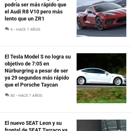
podría ser más rápido que
el Audi R8 V10 pero más
lento que un ZR1
COMENTARIOS
6
HACE 7 AÑOS
El Tesla Model S no logra su
objetivo de 7:05 en
Nürburgring a pesar de ser
ya 29 segundos más rápido
que el Porsche Taycan
COMENTARIOS
83
HACE 7 AÑOS
El nuevo SEAT Leon y su
frontal de SEAT Tarraco ya