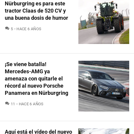
Nürburgring es para este
tractor Claas de 520 CV y
una buena dosis de humor
COMENTARIOS
5
HACE 6 AÑOS
¡Se viene batalla!
Mercedes-AMG ya
amenaza con quitarle el
récord al nuevo Porsche
Panamera en Nürburgring
COMENTARIOS
11
HACE 6 AÑOS
Aquí está el vídeo del nuevo