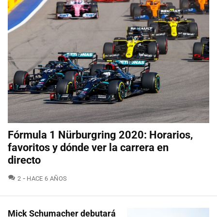
Fórmula 1 Nürburgring 2020: Horarios,
favoritos y dónde ver la carrera en
directo
COMENTARIOS
2
HACE 6 AÑOS
Mick Schumacher debutará