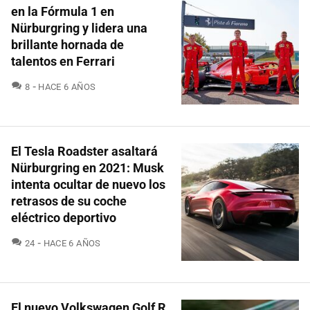
en la Fórmula 1 en
Nürburgring y lidera una
brillante hornada de
talentos en Ferrari
COMENTARIOS
8
HACE 6 AÑOS
El Tesla Roadster asaltará
Nürburgring en 2021: Musk
intenta ocultar de nuevo los
retrasos de su coche
eléctrico deportivo
COMENTARIOS
24
HACE 6 AÑOS
El nuevo Volkswagen Golf R