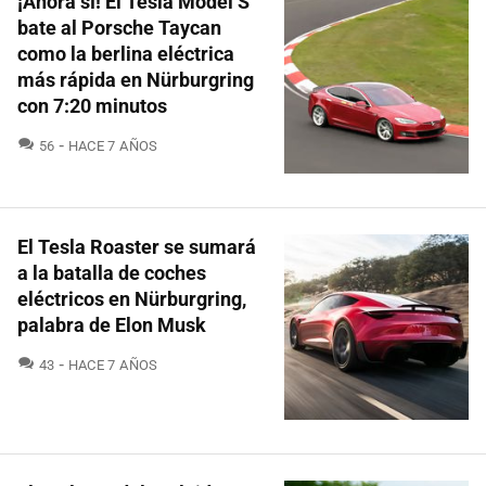
¡Ahora sí! El Tesla Model S
bate al Porsche Taycan
como la berlina eléctrica
más rápida en Nürburgring
con 7:20 minutos
COMENTARIOS
56
HACE 7 AÑOS
El Tesla Roaster se sumará
a la batalla de coches
eléctricos en Nürburgring,
palabra de Elon Musk
COMENTARIOS
43
HACE 7 AÑOS