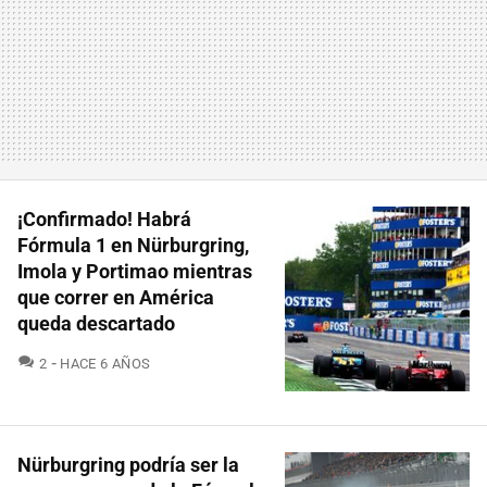
¡Confirmado! Habrá
Fórmula 1 en Nürburgring,
Imola y Portimao mientras
que correr en América
queda descartado
COMENTARIOS
2
HACE 6 AÑOS
Nürburgring podría ser la