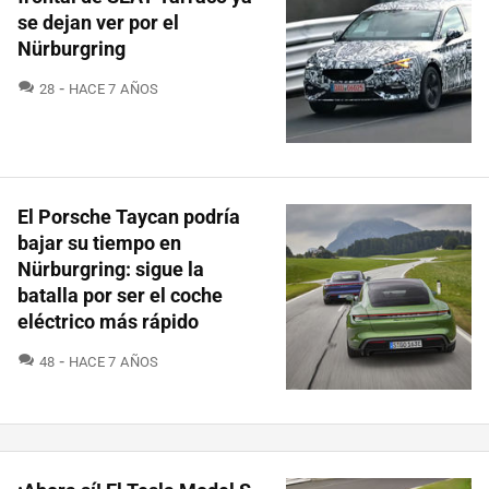
se dejan ver por el
Nürburgring
COMENTARIOS
28
HACE 7 AÑOS
El Porsche Taycan podría
bajar su tiempo en
Nürburgring: sigue la
batalla por ser el coche
eléctrico más rápido
COMENTARIOS
48
HACE 7 AÑOS