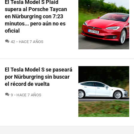
El Tesla Model S Plaid
supera al Porsche Taycan
en Nürburgring con 7:23
minutos... pero aún no es
oficial
COMENTARIOS
42
HACE 7 AÑOS
El Tesla Model S se paseará
por Nürburgring sin buscar
el récord de vuelta
COMENTARIOS
9
HACE 7 AÑOS