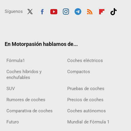
Síguenos
Twit
Fac
Yout
Inst
Tele
RSS
Flip
Tikt
ter
ebo
ube
agra
gra
boar
ok
ok
m
m
d
En Motorpasión hablamos de...
Fórmula1
Coches eléctricos
Coches híbridos y
Compactos
enchufables
SUV
Pruebas de coches
Rumores de coches
Precios de coches
Comparativa de coches
Coches autónomos
Futuro
Mundial de Fórmula 1