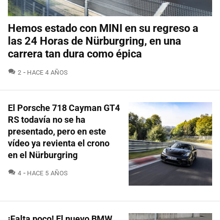
Hemos estado con MINI en su regreso a
las 24 Horas de Nürburgring, en una
carrera tan dura como épica
COMENTARIOS
2
HACE 4 AÑOS
El Porsche 718 Cayman GT4
RS todavía no se ha
presentado, pero en este
vídeo ya revienta el crono
en el Nürburgring
COMENTARIOS
4
HACE 5 AÑOS
¡Falta poco! El nuevo BMW