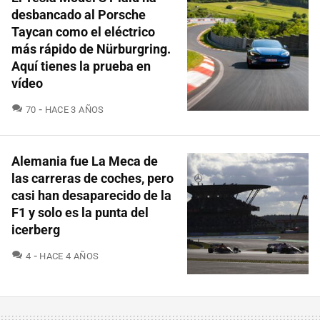
desbancado al Porsche
Taycan como el eléctrico
más rápido de Nürburgring.
Aquí tienes la prueba en
vídeo
COMENTARIOS
70
HACE 3 AÑOS
Alemania fue La Meca de
las carreras de coches, pero
casi han desaparecido de la
F1 y solo es la punta del
icerberg
COMENTARIOS
4
HACE 4 AÑOS