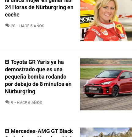
24 Horas de Nürburgring en
coche
COMENTARIOS
20
HACE 5 AÑOS
El Toyota GR Yaris ya ha
demostrado que es una
pequeña bomba rodando
por debajo de 8 minutos en
Nürburgring
COMENTARIOS
9
HACE 6 AÑOS
El Mercedes-AMG GT Black