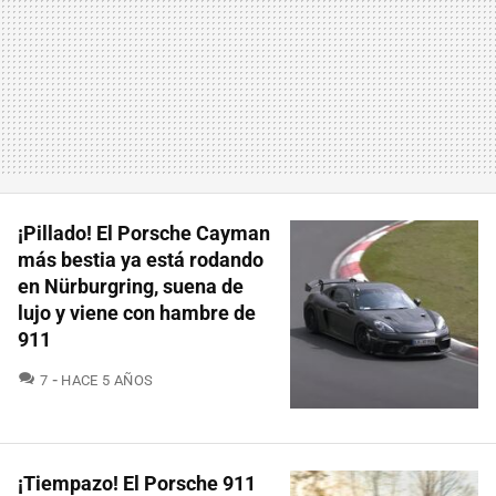
¡Pillado! El Porsche Cayman
más bestia ya está rodando
en Nürburgring, suena de
lujo y viene con hambre de
911
COMENTARIOS
7
HACE 5 AÑOS
¡Tiempazo! El Porsche 911