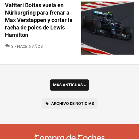
Valtteri Bottas vuela en
Nürburgring para frenar a
Max Verstappen y cortar la
racha de poles de Lewis
Hamilton
COMENTARIOS
3
HACE 6 AÑOS
MÁS ANTIGUAS
»
ARCHIVO DE NOTICIAS