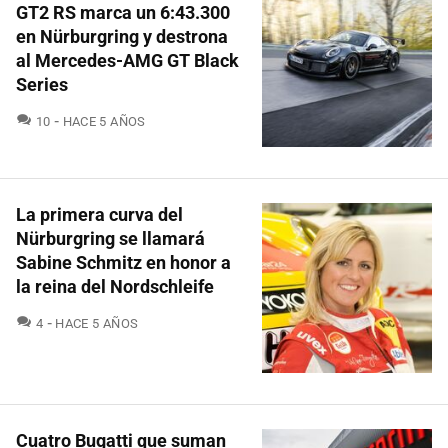
GT2 RS marca un 6:43.300
en Nürburgring y destrona
al Mercedes-AMG GT Black
Series
COMENTARIOS
10
HACE 5 AÑOS
La primera curva del
Nürburgring se llamará
Sabine Schmitz en honor a
la reina del Nordschleife
COMENTARIOS
4
HACE 5 AÑOS
Cuatro Bugatti que suman