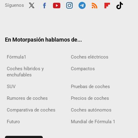
Síguenos
Twit
Fac
Yout
Inst
Tele
RSS
Flip
Tikt
ter
ebo
ube
agra
gra
boar
ok
ok
m
m
d
En Motorpasión hablamos de...
Fórmula1
Coches eléctricos
Coches híbridos y
Compactos
enchufables
SUV
Pruebas de coches
Rumores de coches
Precios de coches
Comparativa de coches
Coches autónomos
Futuro
Mundial de Fórmula 1