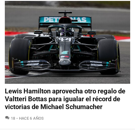
Lewis Hamilton aprovecha otro regalo de
Valtteri Bottas para igualar el récord de
victorias de Michael Schumacher
COMENTARIOS
18
HACE 6 AÑOS