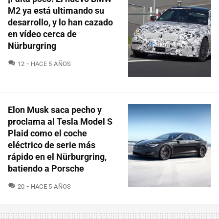
M2 ya está ultimando su
desarrollo, y lo han cazado
en vídeo cerca de
Nürburgring
COMENTARIOS
12
HACE 5 AÑOS
Elon Musk saca pecho y
proclama al Tesla Model S
Plaid como el coche
eléctrico de serie más
rápido en el Nürburgring,
batiendo a Porsche
COMENTARIOS
20
HACE 5 AÑOS