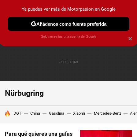
Ya puedes ver más de Motorpasion en Google
PRUEBAS
COCHES ELÉCTRICOS
OBSERVATORIO
F1
Añádenos como fuente preferida
Solo necesitas una cuenta de Google
×
Nürbugring
HOY SE HABLA DE
DGT
China
Gasolina
Xiaomi
Mercedes-Benz
Ale
Para qué quieres una gafas