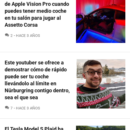
de Apple Vision Pro cuando
puedes tener medio coche
en tu salón para jugar al
Assetto Corsa
COMENTARIOS
2
HACE 3 AÑOS
Este youtuber se ofrece a
demostrar cómo de rápido
puede ser tu coche
llevándolo al límite en
Nürburgring contigo dentro,
sea el que sea
COMENTARIOS
7
HACE 3 AÑOS
El Tesla Model S Plaid ha