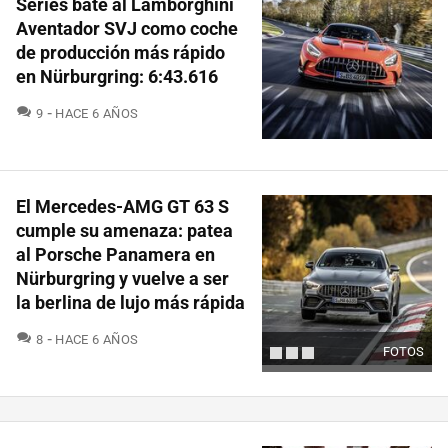
Series bate al Lamborghini
Aventador SVJ como coche
de producción más rápido
en Nürburgring: 6:43.616
COMENTARIOS
9
HACE 6 AÑOS
El Mercedes-AMG GT 63 S
cumple su amenaza: patea
al Porsche Panamera en
Nürburgring y vuelve a ser
la berlina de lujo más rápida
COMENTARIOS
8
HACE 6 AÑOS
FOTOS