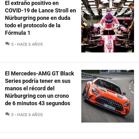
El extraño positivo en
COVID-19 de Lance Stroll en
Nürburgring pone en duda
todo el protocolo de la
Fórmula 1
COMENTARIOS
5
HACE 6 AÑOS
El Mercedes-AMG GT Black
Series podría tener en sus
manos el récord del
Nürburgring con un crono
de 6 minutos 43 segundos
COMENTARIOS
3
HACE 6 AÑOS