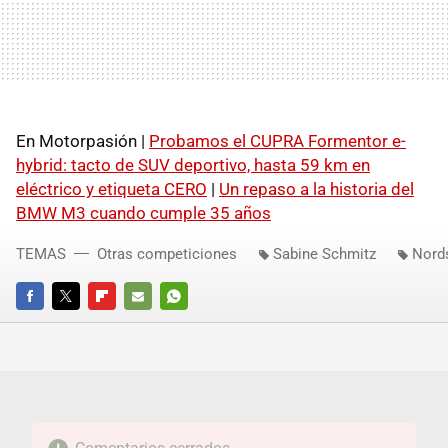
En Motorpasión |
Probamos el CUPRA Formentor e-
hybrid: tacto de SUV deportivo, hasta 59 km en
eléctrico y etiqueta CERO
|
Un repaso a la historia del
BMW M3 cuando cumple 35 años
TEMAS
Otras competiciones
Sabine Schmitz
Nords
FACEBOOK
TWITTER
FLIPBOARD
E-
WHATSAPP
MAIL