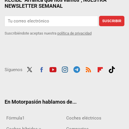
NEWSLETTER SEMANAL
SUSCRIBIR
Suscribiéndote aceptas nuestra
política de privacidad
Síguenos
Twit
Fac
Yout
Inst
Tele
RSS
Flip
Tikt
ter
ebo
ube
agra
gra
boar
ok
ok
m
m
d
En Motorpasión hablamos de...
Fórmula1
Coches eléctricos
Coches híbridos y
Compactos