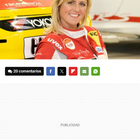
20 comentarios
FACEBOOK
TWITTER
FLIPBOARD
E-
WHATSAPP
MAIL