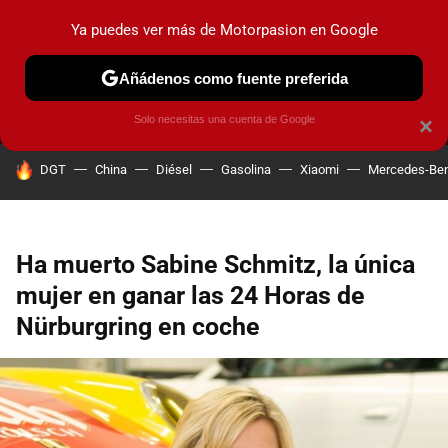
Ya puedes ver más de Motorpasion en Google
MENÚ
NUEVO
Añádenos como fuente preferida
PRUEBAS
COCHES ELÉCTRICOS
OBSERVATORIO
F1
Solo necesitas una cuenta de Google
×
HOY SE HABLA DE
DGT
China
Diésel
Gasolina
Xiaomi
Mercedes-Be
Ha muerto Sabine Schmitz, la única
mujer en ganar las 24 Horas de
Nürburgring en coche