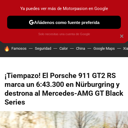
Ya puedes ver más de Motorpasion en Google
PRUEBAS
COCHES ELÉCTRICOS
OBSERVATORIO
F1
Añádenos como fuente preferida
Solo necesitas una cuenta de Google
×
HOY SE HABLA DE
Famosos
Seguridad
Calor
China
Google Maps
Xi
¡Tiempazo! El Porsche 911 GT2 RS
marca un 6:43.300 en Nürburgring y
destrona al Mercedes-AMG GT Black
Series