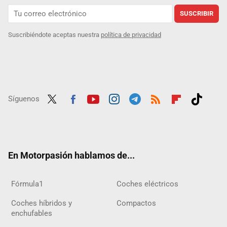
SUSCRIBIR
Suscribiéndote aceptas nuestra
política de privacidad
Síguenos
Twit
Fac
Yout
Inst
Tele
RSS
Flip
Tikt
ter
ebo
ube
agra
gra
boar
ok
ok
m
m
d
En Motorpasión hablamos de...
Fórmula1
Coches eléctricos
Coches híbridos y
Compactos
enchufables