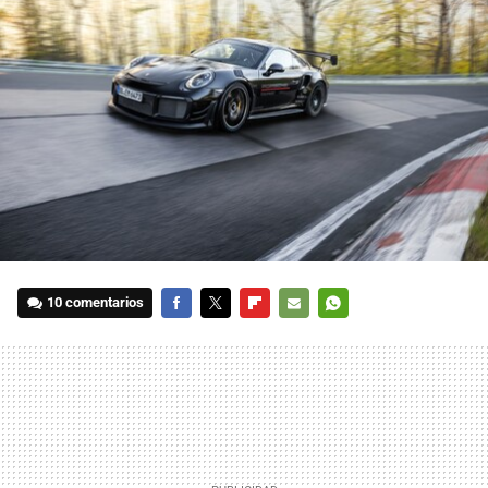
10 comentarios
FACEBOOK
TWITTER
FLIPBOARD
E-
WHATSAPP
MAIL