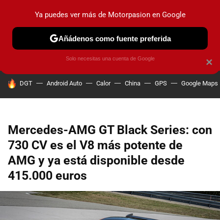
Ya puedes ver más de Motorpasion en Google
PRUEBAS
COCHES ELÉCTRICOS
OBSERVATORIO
F1
Añádenos como fuente preferida
Solo necesitas una cuenta de Google
×
HOY SE HABLA DE
DGT
Android Auto
Calor
China
GPS
Google Maps
Mercedes-AMG GT Black Series: con
730 CV es el V8 más potente de
AMG y ya está disponible desde
415.000 euros