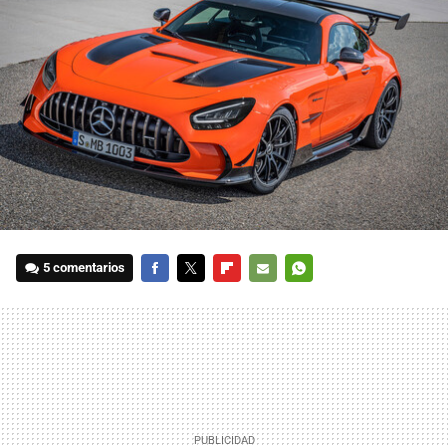
5 comentarios
FACEBOOK
TWITTER
FLIPBOARD
E-
WHATSAPP
MAIL