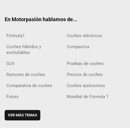
ter
ebo
ube
agra
gra
boar
ok
ok
m
m
d
En Motorpasión hablamos de...
Fórmula1
Coches eléctricos
Coches híbridos y
Compactos
enchufables
SUV
Pruebas de coches
Rumores de coches
Precios de coches
Comparativa de coches
Coches autónomos
Futuro
Mundial de Fórmula 1
VER MÁS TEMAS