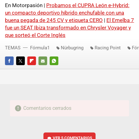
En Motorpasión |
Probamos el CUPRA León e-Hybrid:
un compacto deportivo híbrido enchufable con una
buena pegada de 245 CV y etiqueta CERO
|
El Emelba 7
fue un SEAT Ibiza transformado en Chrysler Voyager y
que sorteó el Corte Inglés
TEMAS
Fórmula1
Nürbugring
Racing Point
Fór
FACEBOOK
TWITTER
FLIPBOARD
E-
WHATSAPP
MAIL
Comentarios cerrados
VER
5 COMENTARIOS