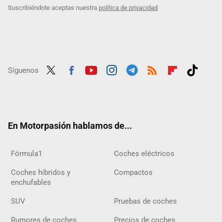
Suscribiéndote aceptas nuestra
política de privacidad
Síguenos
Twit
Fac
Yout
Inst
Tele
RSS
Flip
Tikt
ter
ebo
ube
agra
gra
boar
ok
ok
m
m
d
En Motorpasión hablamos de...
Fórmula1
Coches eléctricos
Coches híbridos y
Compactos
enchufables
SUV
Pruebas de coches
Rumores de coches
Precios de coches