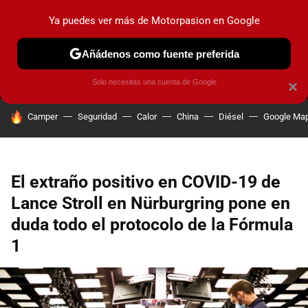
Ya puedes ver más de Motorpasion en Google
MENÚ
NUEVO
Añádenos como fuente preferida
PRUEBAS
COCHES ELÉCTRICOS
OBSERVATORIO
F1
Solo necesitas una cuenta de Google
×
HOY SE HABLA DE
Camper
Seguridad
Calor
China
Diésel
Google Ma
El extraño positivo en COVID-19 de
Lance Stroll en Nürburgring pone en
duda todo el protocolo de la Fórmula
1