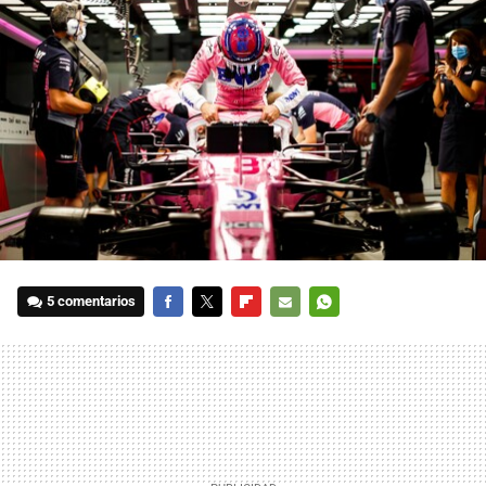
5 comentarios
FACEBOOK
TWITTER
FLIPBOARD
E-
WHATSAPP
MAIL