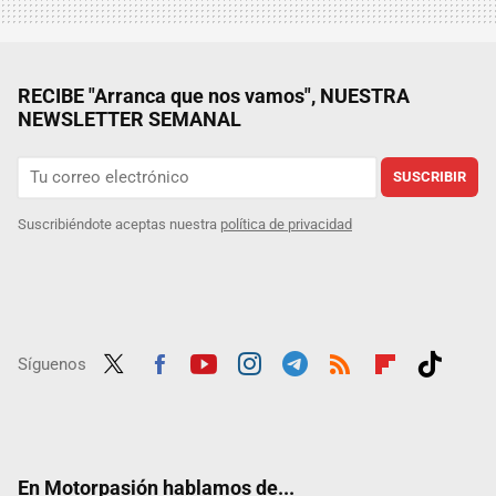
RECIBE "Arranca que nos vamos", NUESTRA
NEWSLETTER SEMANAL
SUSCRIBIR
Suscribiéndote aceptas nuestra
política de privacidad
Síguenos
Twit
Fac
Yout
Inst
Tele
RSS
Flip
Tikt
ter
ebo
ube
agra
gra
boar
ok
ok
m
m
d
En Motorpasión hablamos de...