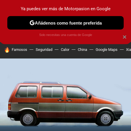
Ya puedes ver más de Motorpasion en Google
PRUEBAS
COCHES ELÉCTRICOS
OBSERVATORIO
F1
Añádenos como fuente preferida
Solo necesitas una cuenta de Google
×
HOY SE HABLA DE
Famosos
Seguridad
Calor
China
Google Maps
Xi