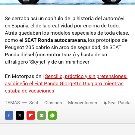
Se cerraba así un capítulo de la historia del automóvil
en España, el de la creatividad por encima de todo.
Atrás quedaban los modelos especiales de toda clase,
como el
SEAT Ronda autocaravana
, los prototipos de
Peugeot 205 cabrio sin arco de seguridad, de SEAT
Panda diésel (con motor Isuzu) y hasta de un
ultraligero 'Sky-jet' y de un 'mini-hover'.
En Motorpasión |
Sencillo, práctico y sin pretensiones:
así diseñó el Fiat Panda Giorgetto Giugiaro mientras
estaba de vacaciones
TEMAS
Seat
Clásicos
Monovolumen
Seat Panda
FACEBOOK
TWITTER
FLIPBOARD
E-
WHATSAPP
MAIL