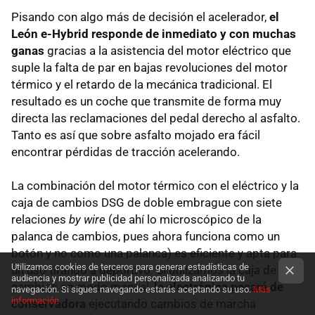
Pisando con algo más de decisión el acelerador,
el
León e-Hybrid responde de inmediato y con muchas
ganas
gracias a la asistencia del motor eléctrico que
suple la falta de par en bajas revoluciones del motor
térmico y el retardo de la mecánica tradicional. El
resultado es un coche que transmite de forma muy
directa las reclamaciones del pedal derecho al asfalto.
Tanto es así que sobre asfalto mojado era fácil
encontrar pérdidas de tracción acelerando.
La combinación del motor térmico con el eléctrico y la
caja de cambios DSG de doble embrague con siete
relaciones
by wire
(de ahí lo microscópico de la
palanca de cambios, pues ahora funciona como un
botón y no como una palanca) es eficiente y apta para
Utilizamos cookies de terceros para generar estadísticas de
un uso tirando a deportivo. Si utilizamos la caja de
audiencia y mostrar publicidad personalizada analizando tu
cambios en modo manual,
la electrónica pecará de
navegación. Si sigues navegando estarás aceptando su uso.
Más
información
conservadora
ejecutando cambios de marcha