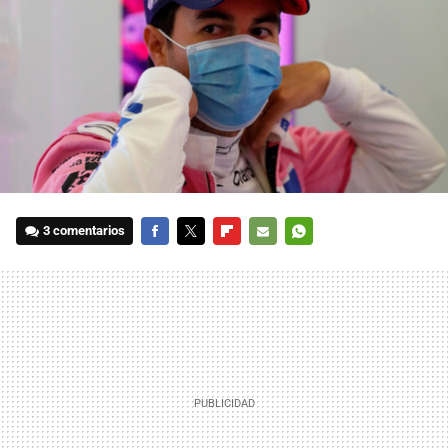
3 comentarios
FACEBOOK
TWITTER
FLIPBOARD
E-
WHATSAPP
MAIL