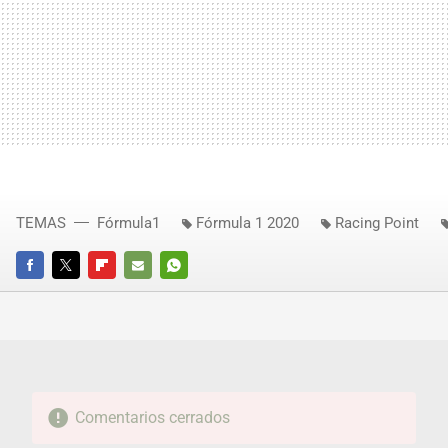
TEMAS
Fórmula1
Fórmula 1 2020
Racing Point
FACEBOOK
TWITTER
FLIPBOARD
E-
WHATSAPP
MAIL
Comentarios cerrados