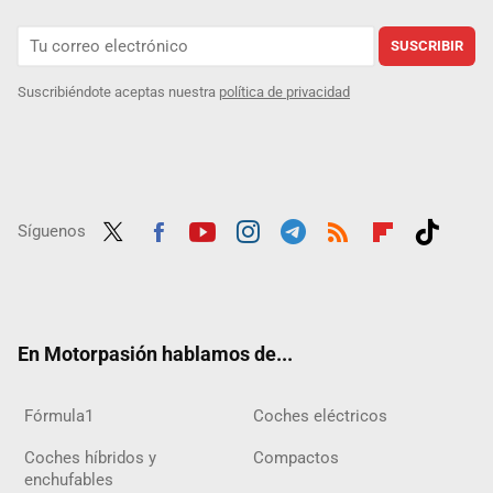
SUSCRIBIR
Suscribiéndote aceptas nuestra
política de privacidad
Síguenos
Twit
Fac
Yout
Inst
Tele
RSS
Flip
Tikt
ter
ebo
ube
agra
gra
boar
ok
ok
m
m
d
En Motorpasión hablamos de...
Fórmula1
Coches eléctricos
Coches híbridos y
Compactos
enchufables