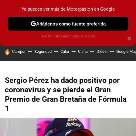
Ya puedes ver más de Motorpasion en Google
PRUEBAS
COCHES ELÉCTRICOS
OBSERVATORIO
F1
Añádenos como fuente preferida
Solo necesitas una cuenta de Google
×
HOY SE HABLA DE
Camper
Seguridad
Calor
China
Diésel
Google Ma
Sergio Pérez ha dado positivo por
coronavirus y se pierde el Gran
Premio de Gran Bretaña de Fórmula
1